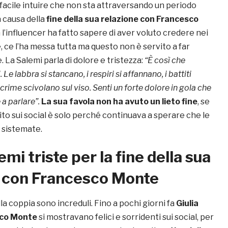
 facile intuire che non sta attraversando un periodo
a causa della
fine della sua relazione con
Francesco
an l’influencer ha fatto sapere di aver voluto credere nei
e, ce l’ha messa tutta ma questo non è servito a far
. La Salemi parla di dolore e tristezza:
“È così che
 Le labbra si stancano, i respiri si affannano, i battiti
crime scivolano sul viso. Senti un forte dolore in gola che
 a parlare”.
La sua favola non ha avuto un lieto fine
, se
ito sui social è solo perché continuava a sperare che le
 sistemate.
emi triste per la fine della sua
e con Francesco Monte
lla coppia sono increduli. Fino a pochi giorni fa
Giulia
co Monte
si mostravano felici e sorridenti sui social, per