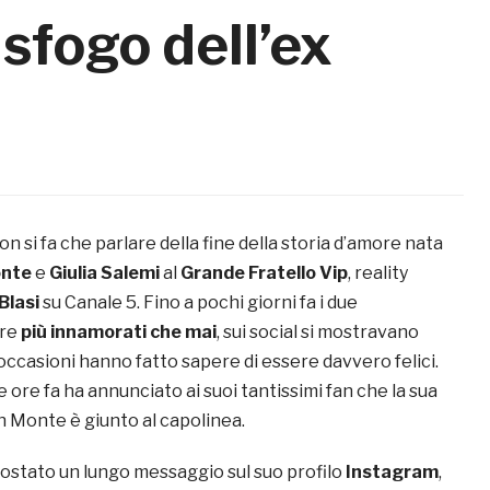
o sfogo dell’ex
on si fa che parlare della fine della storia d’amore nata
onte
e
Giulia Salemi
al
Grande Fratello Vip
, reality
 Blasi
su Canale 5. Fino a pochi giorni fa i due
ere
più innamorati che mai
, sui social si mostravano
ù occasioni hanno fatto sapere di essere davvero felici.
e ore fa ha annunciato ai suoi tantissimi fan che la sua
n Monte è giunto al capolinea.
ostato un lungo messaggio sul suo profilo
Instagram
,