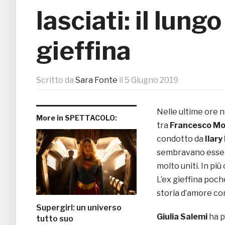
lasciati: il lung
gieffina
Scritto da
Sara Fonte
il
5 Giugno 2019
Nelle ultime ore n
More in SPETTACOLO:
tra
Francesco M
condotto da
Ilary
sembravano ess
molto uniti. In pi
L’ex gieffina poch
storia d’amore co
Supergirl: un universo
Giulia Salemi
ha p
tutto suo