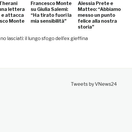
 Therani
Francesco Monte
Alessia Prete e
una lettera
su Giulia Salemi:
Matteo: “Abbiamo
a e attacca
“Ha tirato fuori la
messo un punto
sco Monte
mia sensibilità”
felice alla nostra
storia”
o lasciati: il lungo sfogo dell’ex gieffina
Tweets by VNews24