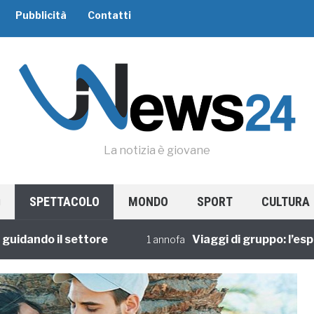
Pubblicità
Contatti
La notizia è giovane
SPETTACOLO
MONDO
SPORT
CULTURA
ndo il settore
Viaggi di gruppo: l’esperie
1 annofa