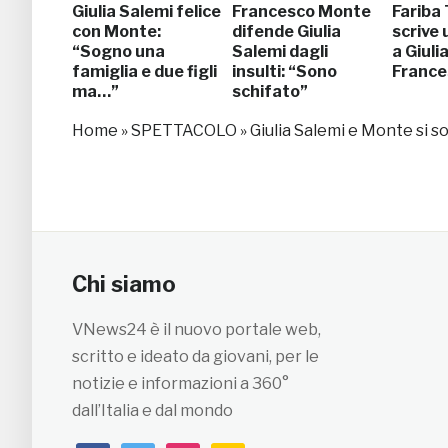
Giulia Salemi felice
Francesco Monte
Fariba
con Monte:
difende Giulia
scrive 
“Sogno una
Salemi dagli
a Giuli
famiglia e due figli
insulti: “Sono
France
ma…”
schifato”
Home
»
SPETTACOLO
»
Giulia Salemi e Monte si son
Chi siamo
VNews24 è il nuovo portale web,
scritto e ideato da giovani, per le
notizie e informazioni a 360°
dall’Italia e dal mondo