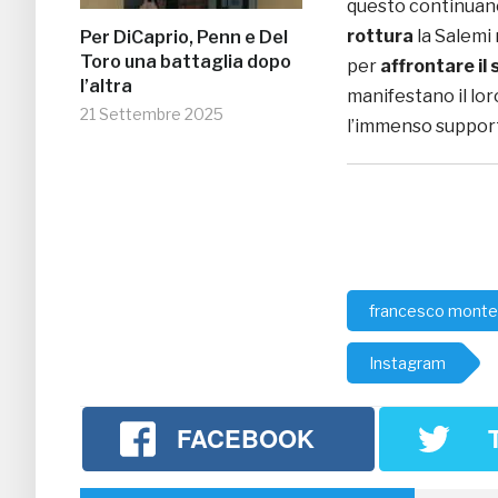
questo continuano 
rottura
la Salemi
Per DiCaprio, Penn e Del
Toro una battaglia dopo
per
affrontare il
l’altra
manifestano il loro
21 Settembre 2025
l’immenso support
francesco monte
Instagram
FACEBOOK