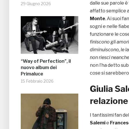
dalle sue parole è
29 Giugno 2026
affatto semplice 
Monte
. Ai suoi f
sogni e nelle fiab
funzionare le cose
finiscono gli amori.
diminuiscono, le la
non riesci neanche
“Way of Perfection”, il
non l’ha detto sub
nuovo album dei
cose si sarebbero
Primaluce
15 Febbraio 2026
Giulia Sal
relazion
I tantissimi fan de
Salemi
e
Frances