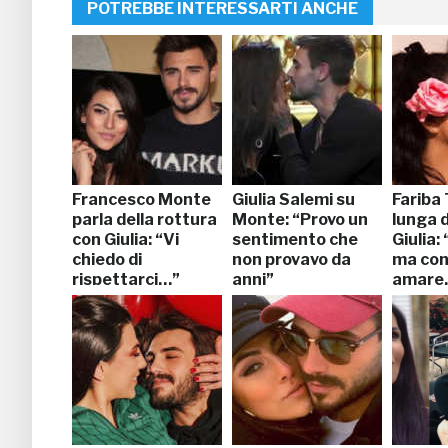
POTREBBE INTERESSARTI ANCHE
Francesco Monte
Giulia Salemi su
Fariba 
parla della rottura
Monte: “Provo un
lunga 
con Giulia: “Vi
sentimento che
Giulia:
chiedo di
non provavo da
ma con
rispettarci…”
anni”
amare