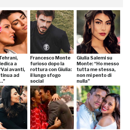
Tehrani,
Francesco Monte
Giulia Salemi su
dedica a
furioso dopo la
Monte: “Ho messo
 “Vai avanti,
rottura con Giulia:
tutta me stessa,
tinua ad
il lungo sfogo
non mi pento di
…”
social
nulla”