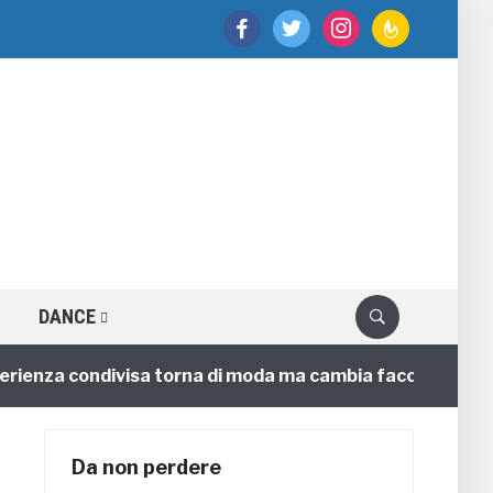
facebook
twitter
instagram
feedburner
DANCE
nza condivisa torna di moda ma cambia faccia
4 annif
Da non perdere