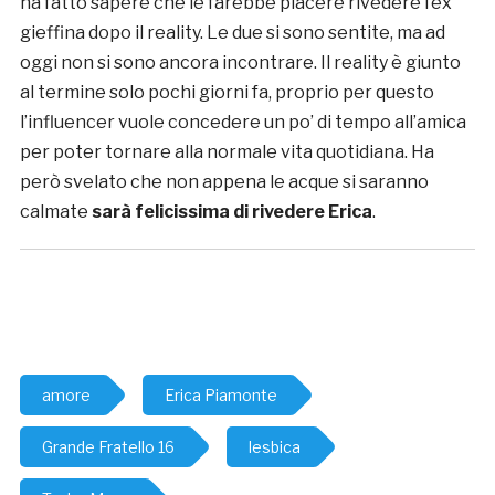
ha fatto sapere che le farebbe piacere rivedere l’ex
gieffina dopo il reality. Le due si sono sentite, ma ad
oggi non si sono ancora incontrare. Il reality è giunto
al termine solo pochi giorni fa, proprio per questo
l’influencer vuole concedere un po’ di tempo all’amica
per poter tornare alla normale vita quotidiana. Ha
però svelato che non appena le acque si saranno
calmate
sarà felicissima di rivedere Erica
.
amore
Erica Piamonte
Grande Fratello 16
lesbica