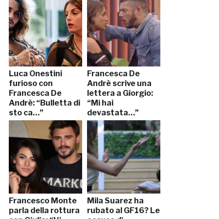
Luca Onestini
Francesca De
furioso con
Andrè scrive una
Francesca De
lettera a Giorgio:
Andrè: “Bulletta di
“Mi hai
sto ca…”
devastata…”
Francesco Monte
Mila Suarez ha
parla della rottura
rubato al GF16? Le