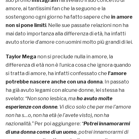
suo profilo
Instagram
ha svelato il suo concetto di
amore, ai tantissimi fan che la seguono e la
sostengono ogni giorno ha fatto sapere che
in amore
non si pone limiti
. Nelle sue passate relazioni non ha
mai dato importanza alla differenza di età, ha infatti
avuto storie d’amore con uomini molto più grandi di lei.
Taylor Mega
non si preclude nulla in amore, la
differenza di età non è l’unica cosa che ignora quando
si tratta di amore, ha infatti confessato che
l’amore
potrebbe nascere anche con una donna
. In passato
ha già avuto legami con alcune donne, lei stessa ha
svelato:
“Non sono lesbica, ma
ho avuto molte
esperienze con donne
.
Vi dico solo che per me l’amore
non ha s…o, non ha età (e l’avete visto), non ha
nazionalità.”
Per poi aggiungere:
“
Potrei innamorarmi
di una donna come di un uomo
, potrei innamorarmi di