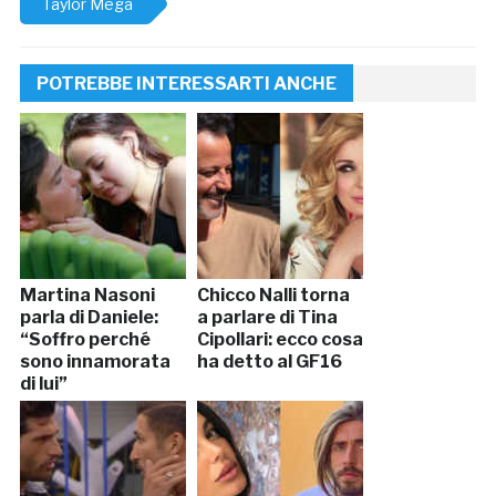
Taylor Mega
POTREBBE INTERESSARTI ANCHE
Martina Nasoni
Chicco Nalli torna
parla di Daniele:
a parlare di Tina
“Soffro perché
Cipollari: ecco cosa
sono innamorata
ha detto al GF16
di lui”