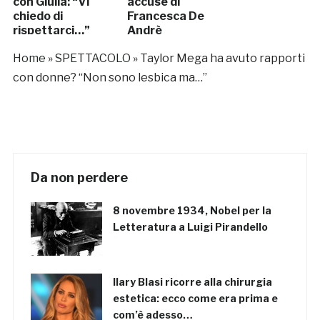
con Giulia: “Vi
accuse di
chiedo di
Francesca De
rispettarci…”
Andrè
Home
»
SPETTACOLO
»
Taylor Mega ha avuto rapporti
con donne? “Non sono lesbica ma…”
Da non perdere
8 novembre 1934, Nobel per la
Letteratura a Luigi Pirandello
Ilary Blasi ricorre alla chirurgia
estetica: ecco come era prima e
com’è adesso…