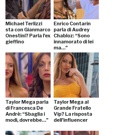
Michael Terlizzi
Enrico Contarin
sta con Gianmarco
parla di Audrey
Onestini? Parla l’ex
Chabloz: “Sono
gieffino
innamorato di lei
ma…”
Taylor Mega parla
Taylor Mega al
di Francesca De
Grande Fratello
Andrè: “Sbaglia i
Vip? La risposta
modi, dovrebbe…”
dell’influencer