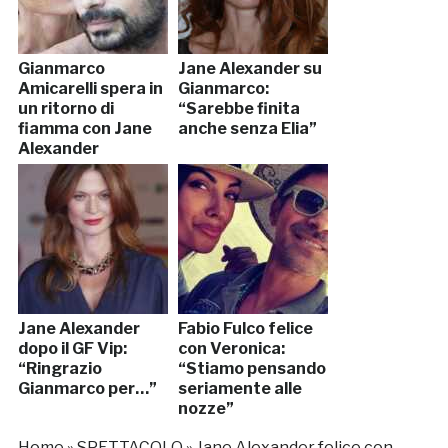
Gianmarco
Jane Alexander su
Amicarelli spera in
Gianmarco:
un ritorno di
“Sarebbe finita
fiamma con Jane
anche senza Elia”
Alexander
Jane Alexander
Fabio Fulco felice
dopo il GF Vip:
con Veronica:
“Ringrazio
“Stiamo pensando
Gianmarco per…”
seriamente alle
nozze”
Home
»
SPETTACOLO
»
Jane Alexander felice con