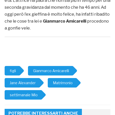
età. L’attrice ha paura che non sia più in tempo per una
seconda gravidanza dal momento che ha 46 anni. Ad
oggi però l’ex gieffina è molto felice, ha infatti ribadito
che le cose tra lei e
Gianmarco Amicarelli
procedono
a gonfie vele.
figli
Gianmarco Amicarelli
Jane Alexander
Matrimonio
settimanale Mio
POTREBBE INTERESSARTI ANCHE