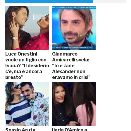
Luca Onestini
Gianmarco
vuole un figlio con
Amicarelli svela:
Ivana? “Il desiderio
“Io e Jane
c’è, ma è ancora
Alexander non
presto”
eravamo in crisi”
Sossio Aruta,
Ilaria D’Amico a