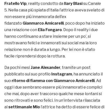
Fratello Vip
, reality condotto da
Ilary Blasi
su Canale
5. Nella casa più spiata d’Italia l’attrice aveva svelato di
non essere più innamorata dell’ex
fidanzato
Gianmarco Amicarelli
, poco dopo ha iniziato
una relazione con
Elia Fongaro
. Dopo il reality i due
hanno continuano a stare insieme per un po’, si
mostravano felici e innamorati sui social ma la loro
relazione non è durata a lungo. Per lei non è stato
facile riprendersi dopo la rottura.
Da pochi mesi
Jane Alexander
, tramite un post
pubblicato sul suo profilo
Instagram
, ha annunciato il
suo
ritorno di fiamma
con
Gianmarco Amicarelli
. Ad
oggi i due sembrano essere più innamorati e complici
che mai, dopo aver trascorso qualche mese lontani si
sono ritrovati e sono felici. In un’intervista rilasciata
al
settimanale Mio
l’attrice ha detto di essere felice di