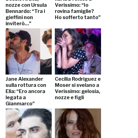
nozze con Ursula
Verissimo: “Io
Bennardo: “Tra i
rovina famiglie?
gieffini non
Ho sofferto tanto”
inviterò…”
Jane Alexander
Cecilia Rodriguez e
sulla rottura con
Moser si svelano a
Elia: “Ero ancora
Verissimo: gelosia,
legata a
nozze e figli
Gianmarco”