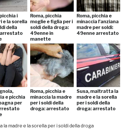
picchia i
Roma, picchia
Roma, picchia e
i e la sorella
moglie e figlia per i
minaccia l’anziana
ldi della
soldi della droga:
madre per soldi:
 arrestato
49enne in
49enne arrestato
e
manette
nola,
Roma, picchia e
Susa, maltratta la
a e picchia
minaccia la madre
madre e la sorella
pagna per
per i soldi della
per i soldi della
arrestato
droga: arrestato
droga: arrestato
e
la madre e la sorella per i soldi della droga