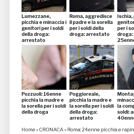
Lumezzane,
Roma, aggredisce
Ischia, 
picchia e minaccia i
il padre e la sorella
genitor
genitori per i soldi
per i soldi della
per i so
della droga:
droga: arrestato
droga:
arrestato
25enn
Pozzuoli: 16enne
Poggioreale,
Montag
picchia la madre e
picchia la madre e
minacci
la sorella per i soldi
la sorella per i soldi
la com
della droga
della droga:
soldi: 
arrestato
40enn
Home
»
CRONACA
»
Roma: 24enne picchia e rapina 