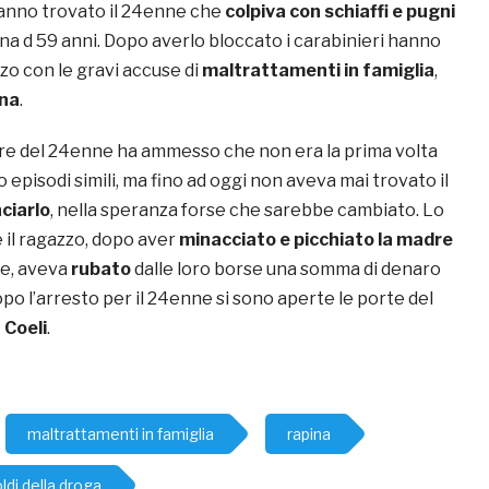
hanno trovato il 24enne che
colpiva con schiaffi e pugni
nna d 59 anni. Dopo averlo bloccato i carabinieri hanno
zzo con le gravi accuse di
maltrattamenti in famiglia
,
ina
.
dre del 24enne ha ammesso che non era la prima volta
o episodi simili, ma fino ad oggi non aveva mai trovato il
ciarlo
, nella speranza forse che sarebbe cambiato. Lo
 il ragazzo, dopo aver
minacciato e picchiato la madre
e, aveva
rubato
dalle loro borse una somma di denaro
opo l’arresto per il 24enne si sono aperte le porte del
 Coeli
.
maltrattamenti in famiglia
rapina
ldi della droga