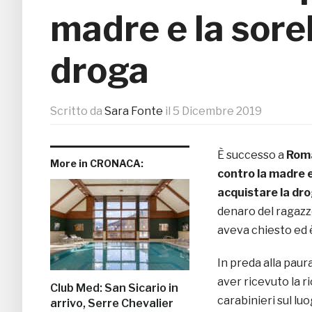
madre e la sorell
droga
Scritto da
Sara Fonte
il
5 Dicembre 2019
È successo a
Rom
More in CRONACA:
contro la madre e
acquistare la dr
denaro del ragazzo,
aveva chiesto ed 
In preda alla paur
aver ricevuto la r
Club Med: San Sicario in
carabinieri sul lu
arrivo, Serre Chevalier