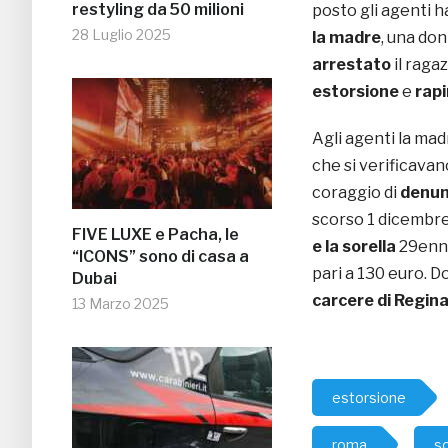
restyling da 50 milioni
posto gli agenti 
28 Luglio 2025
la madre
, una do
arrestato
il raga
estorsione
e
rap
Agli agenti la ma
che si verificavan
coraggio di
denun
scorso 1 dicembre
FIVE LUXE e Pacha, le
e la sorella
29enn
“ICONS” sono di casa a
pari a 130 euro. D
Dubai
carcere di Regina
13 Marzo 2025
estorsione
roma
so