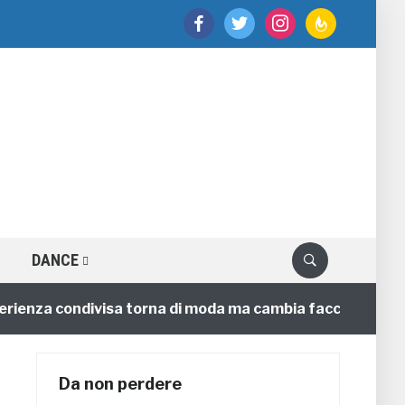
facebook
twitter
instagram
feedburner
DANCE
nza condivisa torna di moda ma cambia faccia
4 annif
Da non perdere