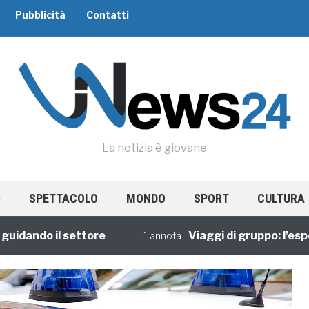
Pubblicità
Contatti
La notizia è giovane
SPETTACOLO
MONDO
SPORT
CULTURA
ndo il settore
Viaggi di gruppo: l’esperie
1 annofa