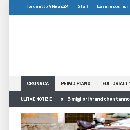
Il progetto VNews24
Staff
Lavora con noi
CRONACA
PRIMO PIANO
EDITORIALI
Viaggi di Gruppo: i 5 migliori brand che stanno guida
ULTIME NOTIZIE