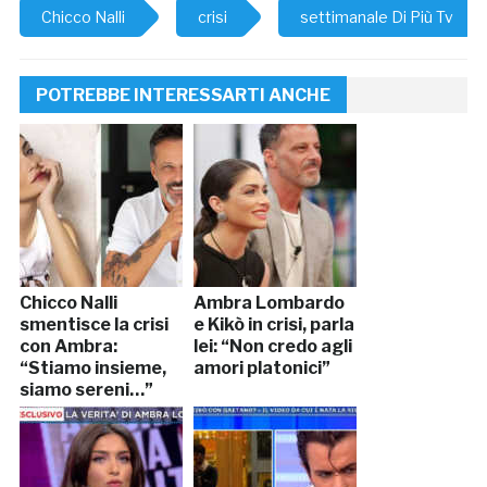
Chicco Nalli
crisi
settimanale Di Più Tv
POTREBBE INTERESSARTI ANCHE
Chicco Nalli
Ambra Lombardo
smentisce la crisi
e Kikò in crisi, parla
con Ambra:
lei: “Non credo agli
“Stiamo insieme,
amori platonici”
siamo sereni…”