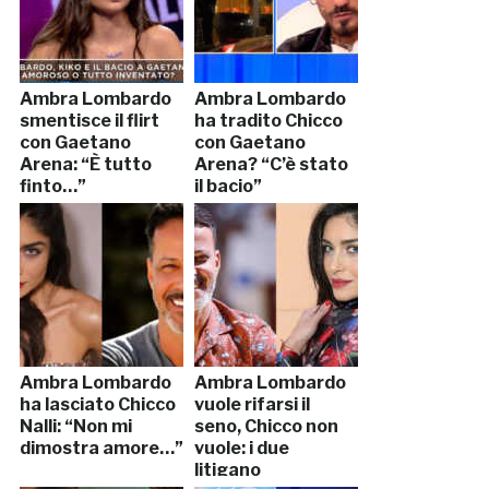
Ambra Lombardo
Ambra Lombardo
smentisce il flirt
ha tradito Chicco
con Gaetano
con Gaetano
Arena: “È tutto
Arena? “C’è stato
finto…”
il bacio”
Ambra Lombardo
Ambra Lombardo
ha lasciato Chicco
vuole rifarsi il
Nalli: “Non mi
seno, Chicco non
dimostra amore…”
vuole: i due
litigano