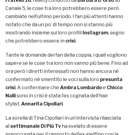
Fratello 16
, reality condotto da
Barbara D’Urso
su
Canale 5, le cose tra loro potrebbero essere però
cambiate nell’ultimo periodo. I fan più attenti hanno
notato che da un po’ di tempo non si stanno più
mostrando insieme sui loro profili
Instagram
, segno
che potrebbero essere in
crisi
.
Tante le domande dei fan della coppia, i quali vogliono
sapere se le cose tra loro non vanno più bene. Fino ad
ora però i diretti interessati non hanno ancora né
confermato né smentito le voci sulla loro
presunta
crisi
. A confermare che
Ambra Lombardo
e
Chicco
Nalli
sono in crisi è stata l’ex cognata dell’hair
stylist,
Annarita Cipollari
.
La sorella di Tina Cipollari in un’intervista rilasciata
al
settimanale Di Più Tv
ha svelato di essere
preoccupata per il rapporto dell’ex gieffino con la