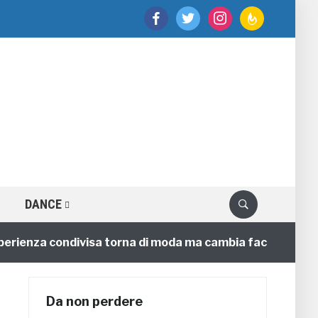
facebook
twitter
instagram
feedburner
DANCE
enza condivisa torna di moda ma cambia faccia
4 ann
Da non perdere