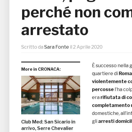
perché non comp
arrestato
Scritto da
Sara Fonte
il
2 Aprile 2020
È successo nella g
More in CRONACA:
quartiere di
Roma
violentemente co
percosse
l’ha col
era
rifiutata di c
completamento 
domestiche, all’i
gli
arresti domicil
Club Med: San Sicario in
arrivo, Serre Chevalier