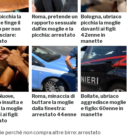
icchia la
Roma, pretende un
Bologna, ubriaco
e finge il
rapporto sessuale
picchia la moglie
o per non
dall’ex moglie e la
davanti ai figli:
asciare:
picchia: arrestato
42enne in
ato
manette
Nuove,
Roma, minaccia di
Bollate, ubriaco
 insulta e
buttare la moglie
aggredisce moglie
 la moglie
dalla finestra:
e figlio: 60enne in
ai figli:
arrestato 44enne
manette
ato
lie perché non compra altre birre: arrestato