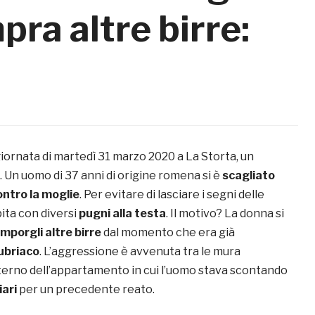
ra altre birre:
iornata di martedì 31 marzo 2020 a La Storta, un
. Un uomo di 37 anni di origine romena si è
scagliato
ntro la moglie
. Per evitare di lasciare i segni delle
pita con diversi
pugni alla testa
. Il motivo? La donna si
omporgli altre birre
dal momento che era già
ubriaco
. L’aggressione è avvenuta tra le mura
nterno dell’appartamento in cui l’uomo stava scontando
iari
per un precedente reato.