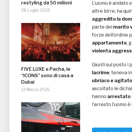
restyling da 50 milioni
L’uomo è andato su
28 Luglio 2025
altre birre, ha qui
aggredito la don
parte del
marito 
forze dell’ordine 
appartamento
, 
violenta aggress
Giunti sul posto i
FIVE LUXE e Pacha, le
lacrime
, teneva in
“ICONS” sono di casa a
ubriaco e agitat
Dubai
ascoltato le dichia
13 Marzo 2025
hanno
arrestato
l’arresto l’uomo è