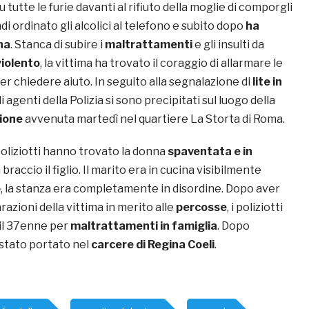
 tutte le furie davanti al rifiuto della moglie di comporgli
ndi ordinato gli alcolici al telefono e subito dopo
ha
na
. Stanca di subire i
maltrattamenti
e gli insulti da
violento
, la vittima ha trovato il coraggio di allarmare le
per chiedere aiuto. In seguito alla segnalazione di
lite in
gli agenti della Polizia si sono precipitati sul luogo della
ione
avvenuta martedì nel quartiere La Storta di Roma.
 poliziotti hanno trovato la donna
spaventata e in
 braccio il figlio. Il marito era in cucina visibilmente
o
, la stanza era completamente in disordine. Dopo aver
razioni della vittima in merito alle
percosse
, i poliziotti
il 37enne per
maltrattamenti in famiglia
. Dopo
 stato portato nel
carcere di Regina Coeli
.