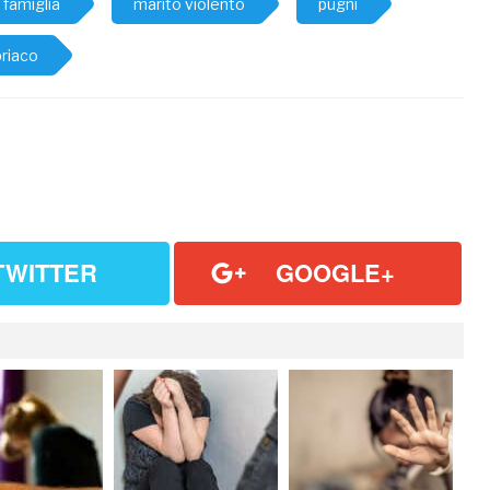
 famiglia
marito violento
pugni
riaco
TWITTER
GOOGLE+