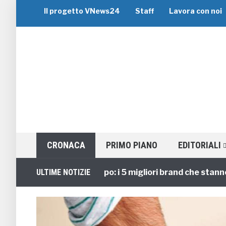
Il progetto VNews24
Staff
Lavora con noi
CRONACA
PRIMO PIANO
EDITORIALI
Viaggi di Gruppo: i 5 migliori brand che stanno gui
ULTIME NOTIZIE