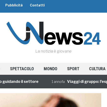
Pubblicità
Contatti
La notizia è giovane
SPETTACOLO
MONDO
SPORT
CULTURA
dando il settore
Viaggi di gruppo: l’esperi
1 annofa