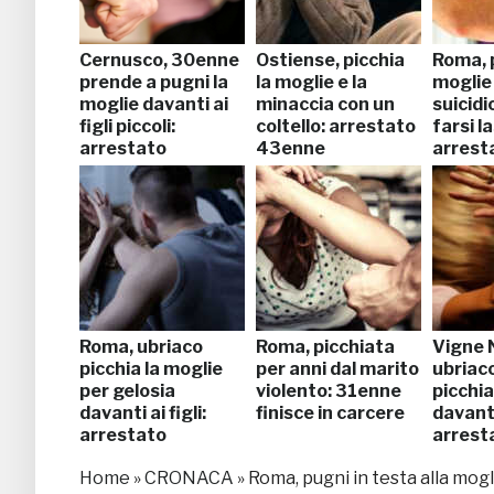
Cernusco, 30enne
Ostiense, picchia
Roma, p
prende a pugni la
la moglie e la
moglie 
moglie davanti ai
minaccia con un
suicidi
figli piccoli:
coltello: arrestato
farsi l
arrestato
43enne
arrest
Roma, ubriaco
Roma, picchiata
Vigne 
picchia la moglie
per anni dal marito
ubriaco
per gelosia
violento: 31enne
picchia
davanti ai figli:
finisce in carcere
davanti 
arrestato
arrest
Home
»
CRONACA
»
Roma, pugni in testa alla mog