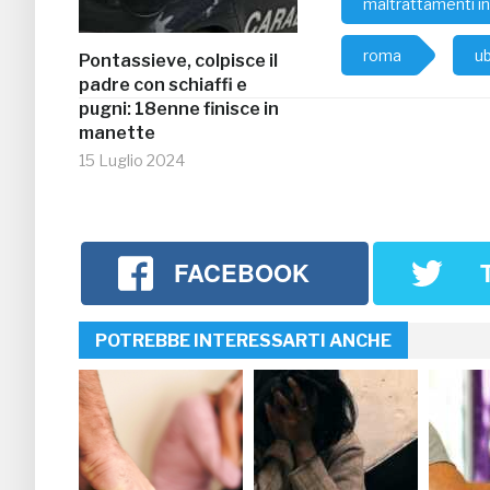
maltrattamenti in
roma
ub
Pontassieve, colpisce il
padre con schiaffi e
pugni: 18enne finisce in
manette
15 Luglio 2024
FACEBOOK
POTREBBE INTERESSARTI ANCHE