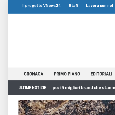
Il progetto VNews24
Staff
Lavora con noi
CRONACA
PRIMO PIANO
EDITORIALI
Viaggi di Gruppo: i 5 migliori brand che stanno guid
ULTIME NOTIZIE