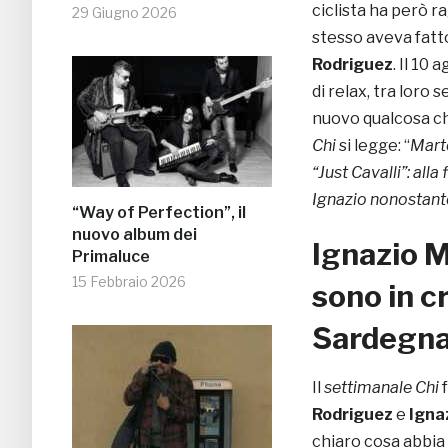
ciclista ha però ra
29 Giugno 2026
stesso aveva fatt
Rodriguez
. Il 10
di relax, tra loro
nuovo qualcosa ch
Chi
si legge: “
Marte
“Just Cavalli”: alla 
Ignazio nonostante 
“Way of Perfection”, il
nuovo album dei
Ignazio M
Primaluce
15 Febbraio 2026
sono in cr
Sardegn
Il
settimanale Chi
Rodriguez
e
Igna
chiaro cosa abbia 