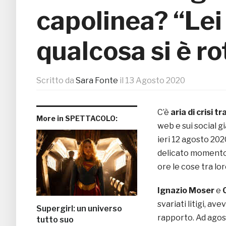
capolinea? “Lei
qualcosa si è ro
Scritto da
Sara Fonte
il
13 Agosto 2020
C’è
aria di crisi tr
More in SPETTACOLO:
web e sui social già
ieri 12 agosto 20
delicato momento 
ore le cose tra l
Ignazio Moser
e
svariati litigi, a
Supergirl: un universo
rapporto. Ad agos
tutto suo