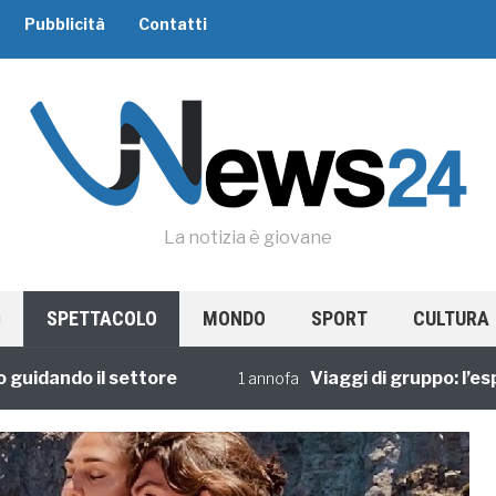
Pubblicità
Contatti
La notizia è giovane
SPETTACOLO
MONDO
SPORT
CULTURA
ando il settore
Viaggi di gruppo: l’esperie
1 annofa