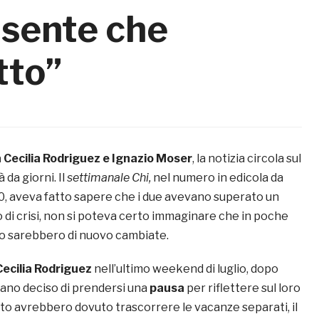
 sente che
tto”
a
Cecilia Rodriguez e
Ignazio Moser
, la notizia circola sul
 da giorni. Il
settimanale Chi,
nel numero in edicola da
20, aveva fatto sapere che i due avevano superato un
di crisi, non si poteva certo immaginare che in poche
oro sarebbero di nuovo cambiate.
Cecilia Rodriguez
nell’ultimo weekend di luglio, dopo
vevano deciso di prendersi una
pausa
per riflettere sul loro
to avrebbero dovuto trascorrere le vacanze separati, il