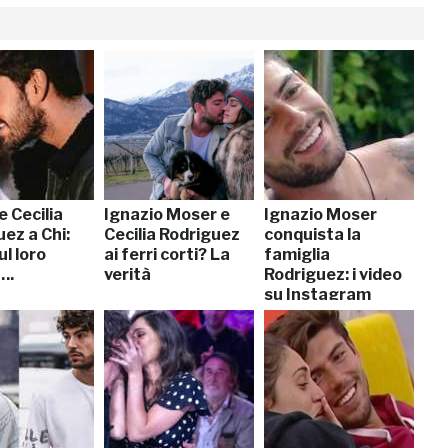
 Cecilia
Ignazio Moser e
Ignazio Moser
ez a Chi:
Cecilia Rodriguez
conquista la
l loro
ai ferri corti? La
famiglia
….
verità
Rodriguez: i video
su Instagram