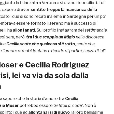
ggiunto la fidanzata a Verona e si erano riconciliati. Lui
o sapere di aver
sentito troppo la mancanza della
 agosto i due si sono recati insieme in Sardegna per un po’
 sembrava essere tornato il sereno ma è successo di
e li ha
allontanati
. Sul profilo Instagram del
settimanale
dì sera, però,
tra i due scoppia un litigio
nella discoteca
fine
Cecilia sente che qualcosa si è rotto
, sente che
l’amore ormai è lontano e decide di partire, senza di lui”.
oser e Cecilia Rodriguez
isi, lei va via da sola dalla
a
fa sapere che la storia d’amore tra
Cecilia
zio Moser
potrebbe essere
‘ai titoli di coda’.
Non è
spinto i due ad
allontanarsi di nuovo
, la loro bellissima