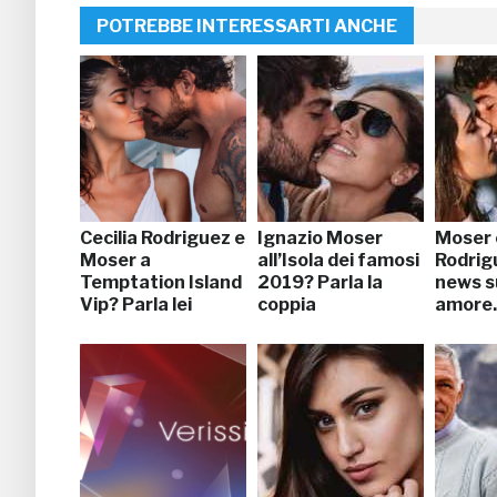
POTREBBE INTERESSARTI ANCHE
Cecilia Rodriguez e
Ignazio Moser
Moser e
Moser a
all’Isola dei famosi
Rodrigu
Temptation Island
2019? Parla la
news su
Vip? Parla lei
coppia
amore