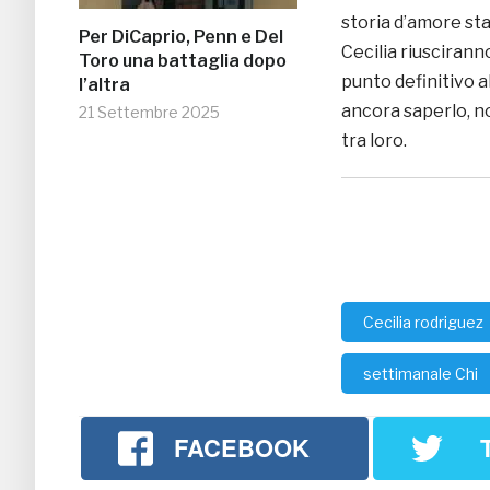
storia d’amore st
Per DiCaprio, Penn e Del
Cecilia riusciranno
Toro una battaglia dopo
punto definitivo 
l’altra
ancora saperlo, n
21 Settembre 2025
tra loro.
Cecilia rodriguez
settimanale Chi
FACEBOOK