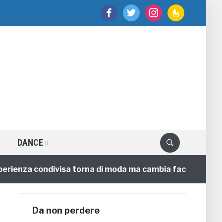
facebook
twitter
instagram
feedburner
DANCE
nza condivisa torna di moda ma cambia faccia
4 anni
Da non perdere