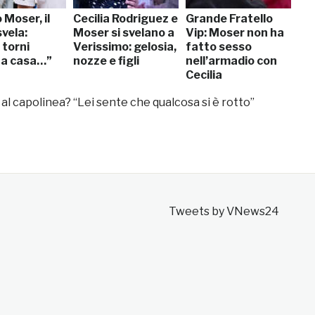
 Moser, il
Cecilia Rodriguez e
Grande Fratello
vela:
Moser si svelano a
Vip: Moser non ha
 torni
Verissimo: gelosia,
fatto sesso
 a casa…”
nozze e figli
nell’armadio con
Cecilia
al capolinea? “Lei sente che qualcosa si è rotto”
Tweets by VNews24