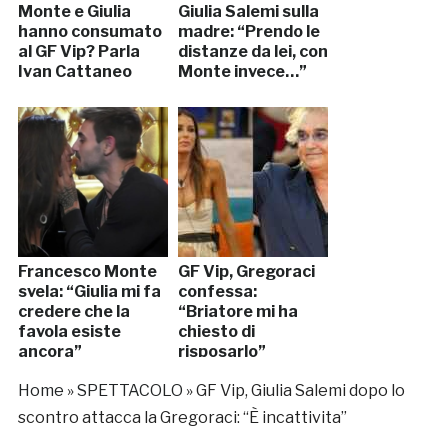
Monte e Giulia
Giulia Salemi sulla
hanno consumato
madre: “Prendo le
al GF Vip? Parla
distanze da lei, con
Ivan Cattaneo
Monte invece…”
Francesco Monte
GF Vip, Gregoraci
svela: “Giulia mi fa
confessa:
credere che la
“Briatore mi ha
favola esiste
chiesto di
ancora”
risposarlo”
Home
»
SPETTACOLO
»
GF Vip, Giulia Salemi dopo lo
scontro attacca la Gregoraci: “È incattivita”