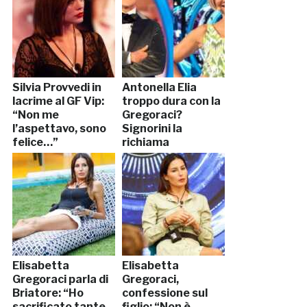
Silvia Provvedi in
Antonella Elia
lacrime al GF Vip:
troppo dura con la
“Non me
Gregoraci?
l’aspettavo, sono
Signorini la
felice…”
richiama
Elisabetta
Elisabetta
Gregoraci parla di
Gregoraci,
Briatore: “Ho
confessione sul
sacrificato tante
figlio: “Non è