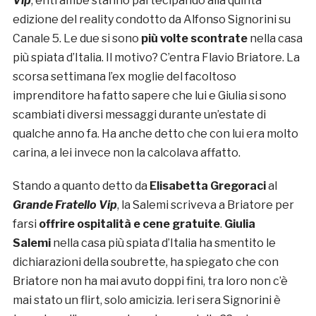
Vip
, entrambe stanno partecipando alla quinta
edizione del reality condotto da Alfonso Signorini su
Canale 5. Le due si sono
più volte scontrate
nella casa
più spiata d’Italia. Il motivo? C’entra Flavio Briatore. La
scorsa settimana l’ex moglie del facoltoso
imprenditore ha fatto sapere che lui e Giulia si sono
scambiati diversi messaggi durante un’estate di
qualche anno fa. Ha anche detto che con lui era molto
carina, a lei invece non la calcolava affatto.
Stando a quanto detto da
Elisabetta Gregoraci
al
Grande Fratello Vip
, la Salemi scriveva a Briatore per
farsi
offrire ospitalità e cene gratuite
.
Giulia
Salemi
nella casa più spiata d’Italia ha smentito le
dichiarazioni della soubrette, ha spiegato che con
Briatore non ha mai avuto doppi fini, tra loro non c’è
mai stato un flirt, solo amicizia. Ieri sera Signorini è