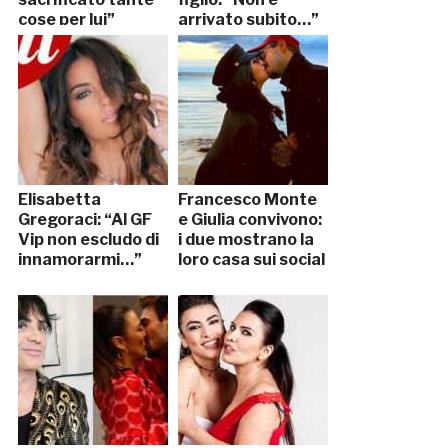
cose per lui”
arrivato subito…”
Elisabetta
Francesco Monte
Gregoraci: “Al GF
e Giulia convivono:
Vip non escludo di
i due mostrano la
innamorarmi…”
loro casa sui social