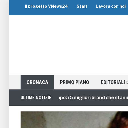
Il progetto VNews24
Staff
Lavora con noi
CRONACA
PRIMO PIANO
EDITORIALI
Viaggi di Gruppo: i 5 migliori brand che stanno guid
ULTIME NOTIZIE