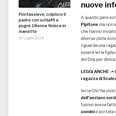
nuove in
Pontassieve, colpisce il
A quanto pare s
padre con schiaffi e
Pipitone
ma non s
pugni: 18enne finisce in
manette
che hanno inviato
15 Luglio 2024
diverse piste sono
riguarda una ragaz
essere lei la figli
del Dna per dimost
LEGGI ANCHE ->
ragazza di Scale
Ieri a
Chi l’ha vist
dell’anziano sor
l’uomo aveva fatt
uomini
e portata v