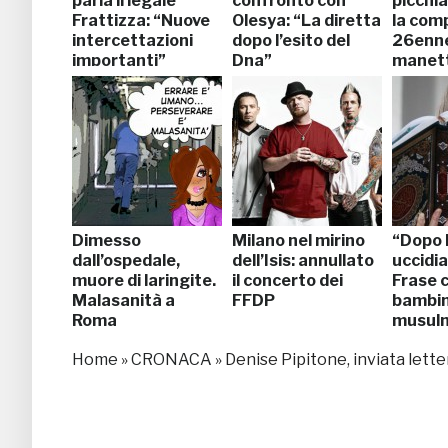
parla il legale
confronto con
picchia
Frattizza: “Nuove
Olesya: “La diretta
la com
intercettazioni
dopo l’esito del
26enne
importanti”
Dna”
manet
Dimesso
Milano nel mirino
“Dopo 
dall’ospedale,
dell’Isis: annullato
uccidia
muore di laringite.
il concerto dei
Frase c
Malasanità a
FFDP
bambi
Roma
musul
Home
»
CRONACA
»
Denise Pipitone, inviata lette