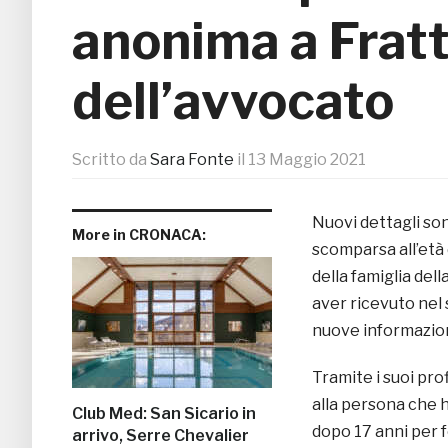
anonima a Fratti
dell’avvocato
Scritto da
Sara Fonte
il
13 Maggio 2021
Nuovi dettagli son
More in CRONACA:
scomparsa all’età 
della famiglia del
aver ricevuto nel 
nuove informazion
Tramite i suoi prof
alla persona che ha
Club Med: San Sicario in
dopo 17 anni per f
arrivo, Serre Chevalier