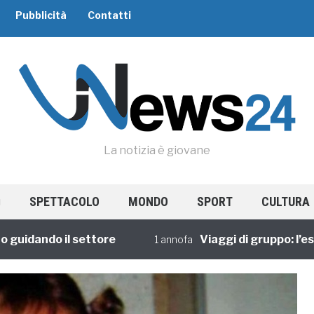
Pubblicità
Contatti
La notizia è giovane
SPETTACOLO
MONDO
SPORT
CULTURA
ando il settore
Viaggi di gruppo: l’esperie
1 annofa