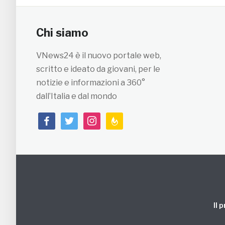
Chi siamo
VNews24 è il nuovo portale web,
scritto e ideato da giovani, per le
notizie e informazioni a 360°
dall’Italia e dal mondo
facebook
twitter
instagram
feedburner
Il