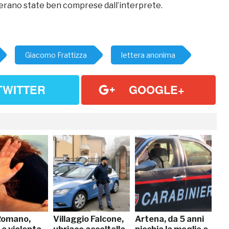
 erano state ben comprese dall’interprete.
Giacomo Frattizza
lettera anonima
TWITTER
GOOGLE+
Romano,
Villaggio Falcone,
Artena, da 5 anni