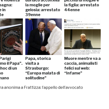
 e violenta
ubriaco accoltella
picchia la moglie e
pagna:
la moglie per
la figlia: arrestato
 in
gelosia: arrestato
44enne
te
39enne
Parigi
Papa, storica
Muore mentre va a
mo il Papa”.
visita a
caccia, animalisti
hoc di un
Strasburgo:
felici sul web:
no
“Europa malata di
“Infame”
mano
solitudine”
ra anonima a Frattizza: l’appello dell’avvocato