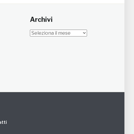
Archivi
Archivi
tti