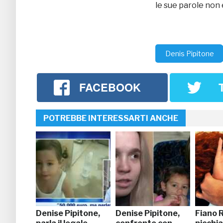
le sue parole non
Denis Pipitone
FACEBOOK
POTREBBE INTERESSARTI ANCHE
Denise Pipitone,
Denise Pipitone,
Fiano 