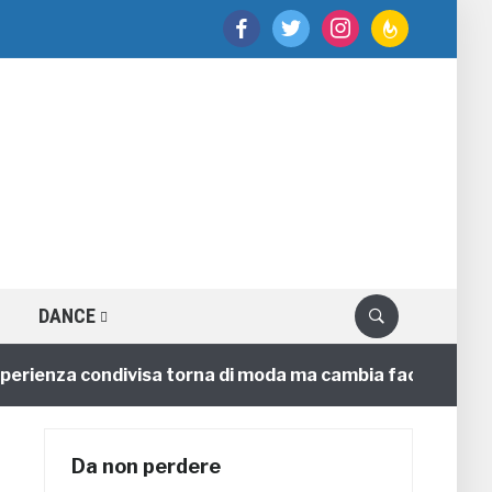
facebook
twitter
instagram
feedburner
DANCE
nza condivisa torna di moda ma cambia faccia
4 anni
Da non perdere