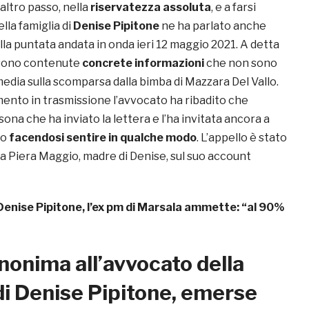
altro passo, nella
riservatezza assoluta
, e a farsi
ella famiglia di
Denise Pipitone
ne ha parlato anche
lla puntata andata in onda ieri 12 maggio 2021. A detta
ono contenute
concrete informazioni
che non sono
 media sulla scomparsa dalla bimba di Mazzara Del Vallo.
mento in trasmissione l’avvocato ha ribadito che
sona che ha inviato la lettera e l’ha invitata ancora a
zo
facendosi sentire in qualche modo
. L’appello è stato
a Piera Maggio, madre di Denise, sul suo account
Denise Pipitone, l’ex pm di Marsala ammette: “al 90%
nonima all’avvocato della
di Denise Pipitone, emerse