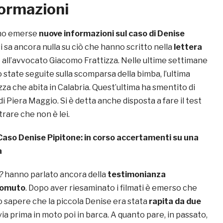
formazioni
ono emerse
nuove informazioni sul caso di
Denise
i sa ancora nulla su ciò che hanno scritto nella
lettera
 all’avvocato Giacomo Frattizza. Nelle ultime settimane
 state seguite sulla scomparsa della bimba, l’ultima
za che abita in Calabria. Quest’ultima ha smentito di
a di Piera Maggio. Si è detta anche disposta a fare il test
rare che non è lei.
Caso Denise Pipitone: in corso accertamenti su una
a
o?
hanno parlato ancora della
testimonianza
domuto
. Dopo aver riesaminato i filmati è emerso che
o sapere che la piccola Denise era stata
rapita da due
ia prima in moto poi in barca. A quanto pare, in passato,