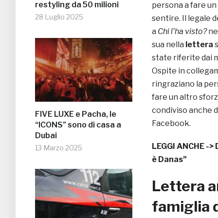
restyling da 50 milioni
persona a fare un 
28 Luglio 2025
sentire. Il legale d
a
Chi l’ha visto?
ne
sua nella
lettera
s
state riferite dai
Ospite in collega
ringraziano la per
fare un altro sfor
condiviso anche d
FIVE LUXE e Pacha, le
Facebook.
“ICONS” sono di casa a
Dubai
LEGGI ANCHE ->
13 Marzo 2025
è Danas”
Lettera a
famiglia 