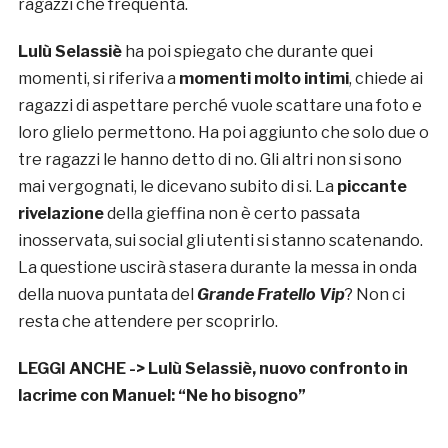
ragazzi che frequenta.
Lulù Selassiè
ha poi spiegato che durante quei
momenti, si riferiva a
momenti molto intimi
, chiede ai
ragazzi di aspettare perché vuole scattare una foto e
loro glielo permettono. Ha poi aggiunto che solo due o
tre ragazzi le hanno detto di no. Gli altri non si sono
mai vergognati, le dicevano subito di si. La
piccante
rivelazione
della gieffina non è certo passata
inosservata, sui social gli utenti si stanno scatenando.
La questione uscirà stasera durante la messa in onda
della nuova puntata del
Grande Fratello Vip
? Non ci
resta che attendere per scoprirlo.
LEGGI ANCHE ->
Lulù Selassiè, nuovo confronto in
lacrime con Manuel: “Ne ho bisogno”