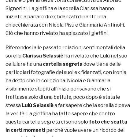
Canale 5 per la terza volta consecutiva da Alfonso
Signorini. La gieffina e la sorella Clarissa hanno
iniziato a parlare di ex fidanzati durante una
chiacchierata con Nicola Pisu e Gianmaria Antinolfi.
Ciò che hanno rivelato ha spiazzato i gieffini.
Riferendosi alle passate relazioni sentimentali della
sorella
Clarissa
Selassiè
ha rivelato che Lulù nel suo
cellulare ha una
cartella segreta
dove tiene delle
particolari fotografie dei suoi ex fidanzati, con ironia
ha detto che le colleziona. Nicola e Gianmaria
visibilmente stupiti all’inizio pensavano che si
trattasse solo di una battuta, poco dopo è stata le
stessa
Lulù Selassiè
a far sapere che la sorella diceva
la verità. La gieffina ha fatto sapere che dentro
questa cartella segreta ci sono solo
foto che scatta
in certi momenti
perché vuole avere un ricordo dei