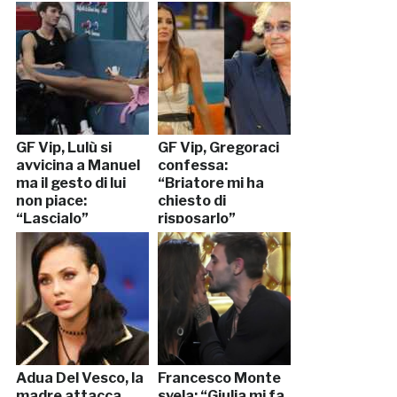
GF Vip, Lulù si
GF Vip, Gregoraci
avvicina a Manuel
confessa:
ma il gesto di lui
“Briatore mi ha
non piace:
chiesto di
“Lascialo”
risposarlo”
Adua Del Vesco, la
Francesco Monte
madre attacca
svela: “Giulia mi fa