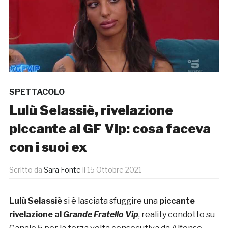
SPETTACOLO
Lulù Selassiè, rivelazione
piccante al GF Vip: cosa faceva
con i suoi ex
Scritto da
Sara Fonte
il
15 Ottobre 2021
Lulù Selassiè
si è lasciata sfuggire una
piccante
rivelazione al
Grande Fratello Vip
, reality condotto su