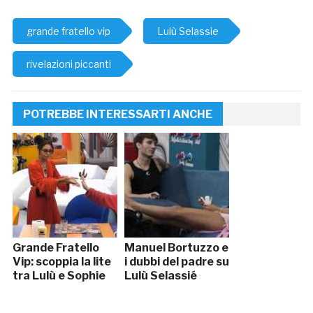
grande fratello vip
Lulù Selassie
rivelazioni piccanti
POTREBBE INTERESSARTI ANCHE
Grande Fratello
Manuel Bortuzzo e
Vip: scoppia la lite
i dubbi del padre su
tra Lulù e Sophie
Lulù Selassié