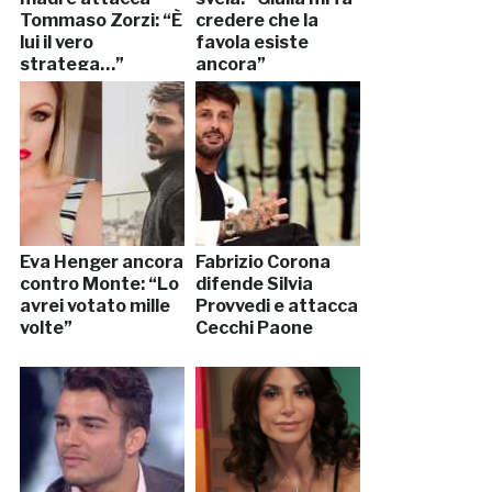
Tommaso Zorzi: “È
credere che la
lui il vero
favola esiste
stratega…”
ancora”
Eva Henger ancora
Fabrizio Corona
contro Monte: “Lo
difende Silvia
avrei votato mille
Provvedi e attacca
volte”
Cecchi Paone