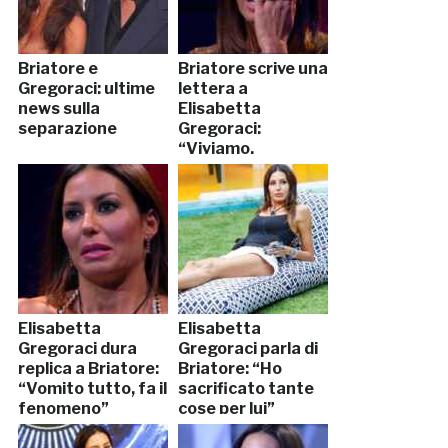
Briatore e
Briatore scrive una
Gregoraci: ultime
lettera a
news sulla
Elisabetta
separazione
Gregoraci:
“Viviamo,
rispettandoci”
Elisabetta
Elisabetta
Gregoraci dura
Gregoraci parla di
replica a Briatore:
Briatore: “Ho
“Vomito tutto, fa il
sacrificato tante
fenomeno”
cose per lui”