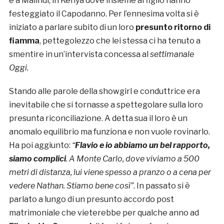
e a Malindi, in Kenya dove insieme al figlio hanno
festeggiato il Capodanno. Per l’ennesima volta si è
iniziato a parlare subito di un loro
presunto ritorno di
fiamma
, pettegolezzo che lei stessa ci ha tenuto a
smentire in un’intervista concessa al
settimanale
Oggi.
Stando alle parole della showgirl e conduttrice era
inevitabile che si tornasse a spettegolare sulla loro
presunta riconciliazione. A detta sua il loro è un
anomalo equilibrio ma funziona e non vuole rovinarlo.
Ha poi aggiunto:
“
Flavio e io abbiamo un bel rapporto,
siamo complici
. A Monte Carlo, dove viviamo a 500
metri di distanza, lui viene spesso a pranzo o a cena per
vedere Nathan. Stiamo bene così”
. In passato si è
parlato a lungo di un presunto accordo post
matrimoniale che vieterebbe per qualche anno ad