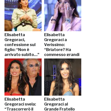
Elisabetta
Elisabetta
Gregoraci,
Gregoraci a
confessione sul
Verissimo:
figlio: “Non è
“Briatore? Ha
arrivato subito…”
commesso grandi
errori”
Elisabetta
Elisabetta
Gregoraci svela:
Gregoraci al
“Trascorrerò il
Grande Fratello