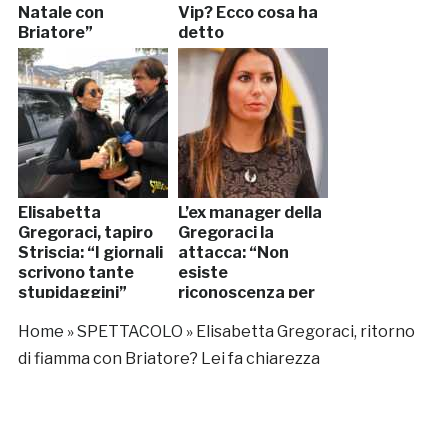
Natale con
Vip? Ecco cosa ha
Briatore”
detto
Elisabetta
L’ex manager della
Gregoraci, tapiro
Gregoraci la
Striscia: “I giornali
attacca: “Non
scrivono tante
esiste
stupidaggini”
riconoscenza per
lei”
Home
»
SPETTACOLO
»
Elisabetta Gregoraci, ritorno
di fiamma con Briatore? Lei fa chiarezza