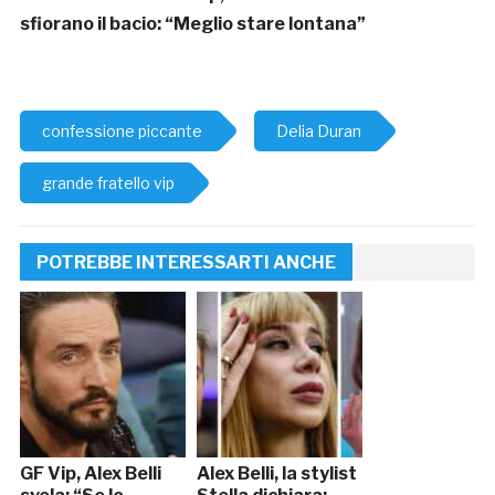
sfiorano il bacio: “Meglio stare lontana”
confessione piccante
Delia Duran
grande fratello vip
POTREBBE INTERESSARTI ANCHE
GF Vip, Alex Belli
Alex Belli, la stylist