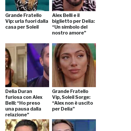
Grande Fratello
Alex Belli e il
Vip: urla fuori dalla
biglietto per Delia:
casa per Soleil
“Un simbolo del
nostro amore”
Delia Duran
Grande Fratello
furiosa con Alex
Vip, Soleil Sorge:
Belli: “Ho preso
“Alex non è uscito
una pausa dalla
per Delia”
relazione”