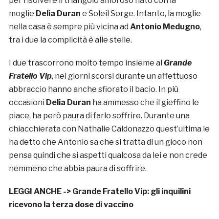
per risolvere il triangolo amoroso nato con la
moglie
Delia Duran
e Soleil Sorge. Intanto, la moglie
nella casa è sempre più vicina ad
Antonio Medugno
,
tra i due la complicità è alle stelle.
I due trascorrono molto tempo insieme al
Grande
Fratello Vip
,
nei giorni scorsi durante un affettuoso
abbraccio hanno anche sfiorato il bacio. In più
occasioni
Delia Duran
ha ammesso che il gieffino le
piace, ha però paura di farlo soffrire. Durante una
chiacchierata con Nathalie Caldonazzo quest’ultima le
ha detto che Antonio sa che si tratta di un gioco non
pensa quindi che si aspetti qualcosa da lei e non crede
nemmeno che abbia paura di soffrire.
LEGGI ANCHE ->
Grande Fratello Vip: gli inquilini
ricevono la terza dose di vaccino