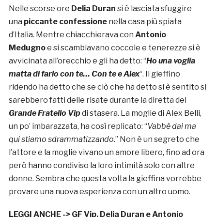
Nelle scorse ore
Delia Duran
si è lasciata sfuggire
una
piccante confessione
nella casa più spiata
d’Italia. Mentre chiacchierava con
Antonio
Medugno
e si scambiavano coccole e tenerezze si è
avvicinata all’orecchio e gli ha detto: “
Ho una voglia
matta di farlo con te… Con te e Alex
“. Il gieffino
ridendo ha detto che se ciò che ha detto si è sentito si
sarebbero fatti delle risate durante la diretta del
Grande Fratello Vip
di stasera. La moglie di Alex Belli,
un po’ imbarazzata, ha così replicato: “
Vabbè dai ma
qui stiamo sdrammatizzando.
” Non è un segreto che
l’attore e la moglie vivano un amore libero, fino ad ora
però hanno condiviso la loro intimità solo con altre
donne. Sembra che questa volta la gieffina vorrebbe
provare una nuova esperienza con un altro uomo.
LEGGI ANCHE ->
GF Vip, Delia Duran e Antonio