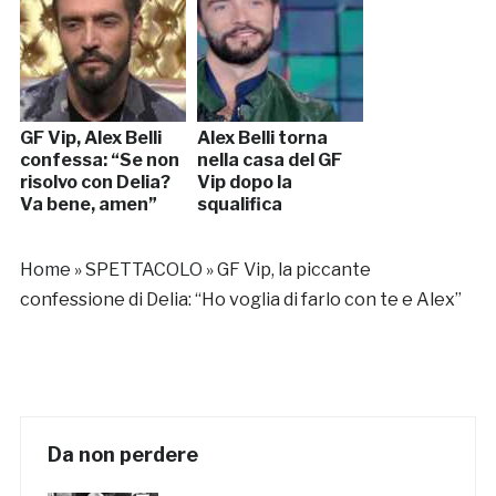
GF Vip, Alex Belli
Alex Belli torna
confessa: “Se non
nella casa del GF
risolvo con Delia?
Vip dopo la
Va bene, amen”
squalifica
Home
»
SPETTACOLO
»
GF Vip, la piccante
confessione di Delia: “Ho voglia di farlo con te e Alex”
Da non perdere