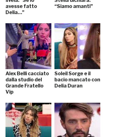
svela: “Se lo
Stella dichiara:
avesse fatto
“Siamo amanti”
Delia…”
Alex Belli cacciato
Soleil Sorge e il
dalla studio del
bacio mancato con
Grande Fratello
Delia Duran
Vip