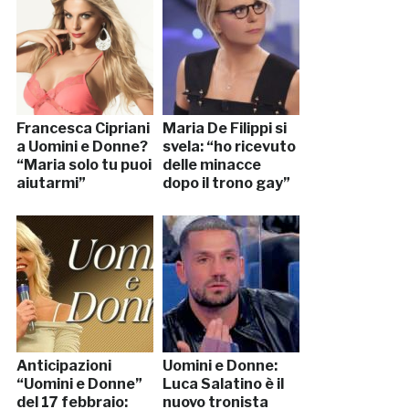
Francesca Cipriani
Maria De Filippi si
a Uomini e Donne?
svela: “ho ricevuto
“Maria solo tu puoi
delle minacce
aiutarmi”
dopo il trono gay”
Anticipazioni
Uomini e Donne:
“Uomini e Donne”
Luca Salatino è il
del 17 febbraio:
nuovo tronista