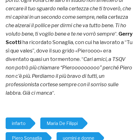
porto. Ogni volta che sarò in studio non smetterò di
cercare il tuo sguardo nella certezza che ti troverò, che
mi capirai in un secondo come sempre, nella certezza
che alzerai il pollice per dirmi che va tutto bene. Ti ho
voluto bene, ti voglio bene e te ne vorrò sempre
“.
Gerry
Scotti
ha ricordato Sonaglia, con cui ha lavorato a “Tu
sì que vales”, dove il suo grido «Pieroooo» era
diventato quasi un tormentone. “
Cari amici, a TSQV
non potrò più chiamare “Pierooooooooo” perché Piero
non c’è più. Perdiamo il più bravo di tutti, un
professionista cortese sempre con il sorriso sulle
labbra. Già ci manca
“.
infarto
Maria De Filippi
Piero Sonaglia
uomini e donne