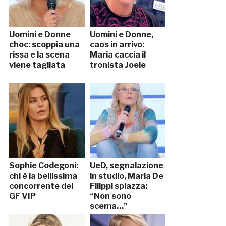
Uomini e Donne
Uomini e Donne,
choc: scoppia una
caos in arrivo:
rissa e la scena
Maria caccia il
viene tagliata
tronista Joele
Sophie Codegoni:
UeD, segnalazione
chi è la bellissima
in studio, Maria De
concorrente del
Filippi spiazza:
GF VIP
“Non sono
scema…”