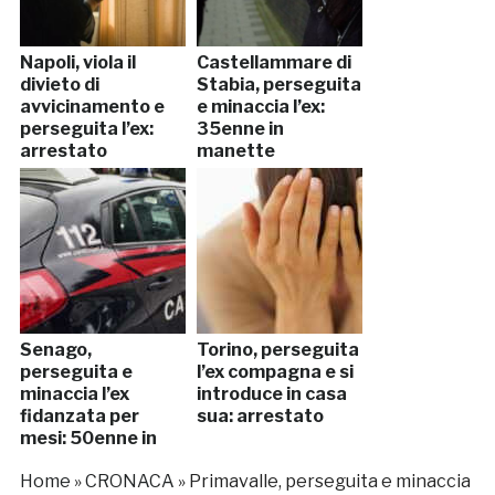
Napoli, viola il
Castellammare di
divieto di
Stabia, perseguita
avvicinamento e
e minaccia l’ex:
perseguita l’ex:
35enne in
arrestato
manette
Senago,
Torino, perseguita
perseguita e
l’ex compagna e si
minaccia l’ex
introduce in casa
fidanzata per
sua: arrestato
mesi: 50enne in
manette
Home
»
CRONACA
»
Primavalle, perseguita e minaccia