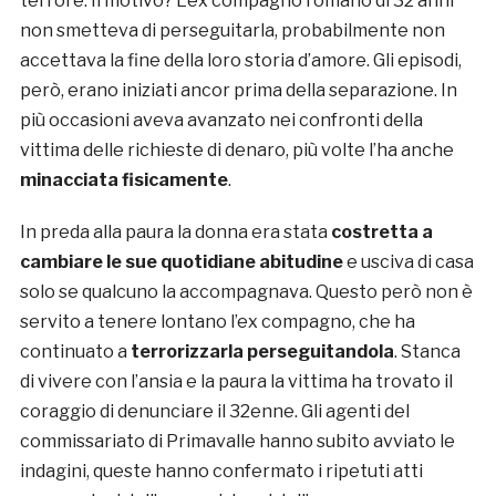
terrore. Il motivo? L’ex compagno romano di 32 anni
non smetteva di perseguitarla, probabilmente non
accettava la fine della loro storia d’amore. Gli episodi,
però, erano iniziati ancor prima della separazione. In
più occasioni aveva avanzato nei confronti della
vittima delle richieste di denaro, più volte l’ha anche
minacciata fisicamente
.
In preda alla paura la donna era stata
costretta a
cambiare le sue quotidiane abitudine
e usciva di casa
solo se qualcuno la accompagnava. Questo però non è
servito a tenere lontano l’ex compagno, che ha
continuato a
terrorizzarla perseguitandola
. Stanca
di vivere con l’ansia e la paura la vittima ha trovato il
coraggio di denunciare il 32enne. Gli agenti del
commissariato di Primavalle hanno subito avviato le
indagini, queste hanno confermato i ripetuti atti