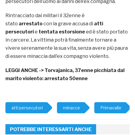
persecutori dell’uomo ai danni dell’ex compagna.
Rintracciato dai militari il 32enne è
stato
arrestato
con la grave accusa di
atti
persecutori
e
tentata estorsione
ed è stato portato
in carcere. La vittima potrà finalmente tornare a
vivere serenamente la sua vita, senza avere più paura
di essere minaccia dall’ex compagno violento.
LEGGI ANCHE ->
Torvajanica, 37enne picchiata dal
marito violento: arrestato 50enne
atti persecutori
minacce
Primavalle
POTREBBE INTERESSARTI ANCHE