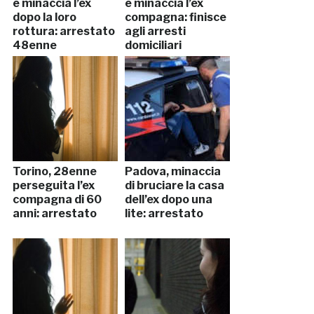
e minaccia l’ex
e minaccia l’ex
dopo la loro
compagna: finisce
rottura: arrestato
agli arresti
48enne
domiciliari
Torino, 28enne
Padova, minaccia
perseguita l’ex
di bruciare la casa
compagna di 60
dell’ex dopo una
anni: arrestato
lite: arrestato