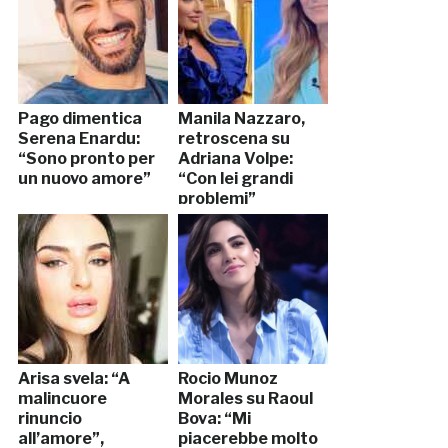
Pago dimentica
Manila Nazzaro,
Serena Enardu:
retroscena su
“Sono pronto per
Adriana Volpe:
un nuovo amore”
“Con lei grandi
problemi”
Arisa svela: “A
Rocio Munoz
malincuore
Morales su Raoul
rinuncio
Bova: “Mi
all’amore”,
piacerebbe molto