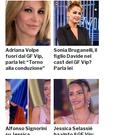
Adriana Volpe
Sonia Bruganelli, il
fuori dal GF Vip,
figlio Davide nel
parla lei: “Torno
cast del GF Vip?
alla conduzione”
Parla lei
Alfonso Signorini
Jessica Selassié
su Jessica
ha vinto il GF Vip: