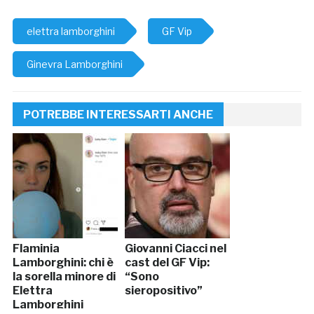
elettra lamborghini
GF Vip
Ginevra Lamborghini
POTREBBE INTERESSARTI ANCHE
Flaminia
Giovanni Ciacci nel
Lamborghini: chi è
cast del GF Vip:
la sorella minore di
“Sono
Elettra
sieropositivo”
Lamborghini