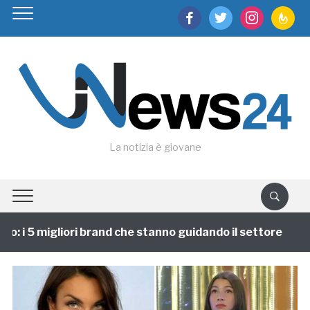
facebook
twitter
instagram
feedburn
La notizia è giovane
 i 5 migliori brand che stanno guidando il settore
1