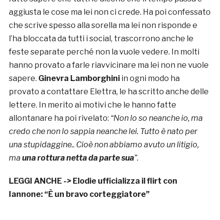
aggiusta le cose ma lei non ci crede. Ha poi confessato
che scrive spesso alla sorella ma lei non risponde e
l’ha bloccata da tutti i social, trascorrono anche le
feste separate perché non la vuole vedere. In molti
hanno provato a farle riavvicinare ma lei non ne vuole
sapere.
Ginevra Lamborghini
in ogni modo ha
provato a contattare Elettra, le ha scritto anche delle
lettere. In merito ai motivi che le hanno fatte
allontanare ha poi rivelato:
“Non lo so neanche io, ma
credo che non lo sappia neanche lei. Tutto è nato per
una stupidaggine.. Cioè non abbiamo avuto un litigio,
ma
una rottura netta da parte sua
”.
LEGGI ANCHE ->
Elodie ufficializza il flirt con
Iannone: “È un bravo corteggiatore”