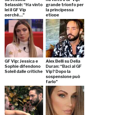
Selassié: “Ha vinto
grande trionfo per
lei il GF Vip
la principessa
perché…”
etiope
GF Vip: Jessica e
Alex Belli su Delia
Sophie difendono
Duran: “Baci al GF
Soleil dalle critiche
Vip? Dopo la
sospensione può
farlo”