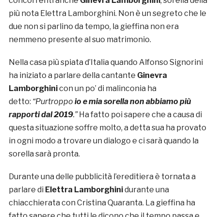
concorrenti anche
Ginevra Lamborghini
, sorella della
più nota Elettra Lamborghini. Non è un segreto che le
due non si parlino da tempo, la gieffina non era
nemmeno presente al suo matrimonio.
Nella casa più spiata d’Italia quando Alfonso Signorini
ha iniziato a parlare della cantante
Ginevra
Lamborghini
con un po’ di malinconia ha
detto:
“
Purtroppo
io e mia sorella non abbiamo più
rapporti dal 2019
.”
Ha fatto poi sapere che a causa di
questa situazione soffre molto, a detta sua ha provato
in ogni modo a trovare un dialogo e ci sarà quando la
sorella sarà pronta.
Durante una delle pubblicità l’ereditiera è tornata a
parlare di
Elettra Lamborghini
durante una
chiacchierata con Cristina Quaranta. La gieffina ha
fatto sapere che tutti le dicono che il tempo passa e