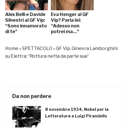
Alex Belli e Davide
Eva Henger al GF
Silvestri al GF Vip:
Vip? Parla lei:
“Sono innamorato
“Adesso non
di te”
potrei ma…”
Home
»
SPETTACOLO
»
GF Vip, Ginevra Lamborghini
su Elettra: “Rottura netta da parte sua”
Da non perdere
8 novembre 1934, Nobel per la
Letteratura a Luigi Pirandello