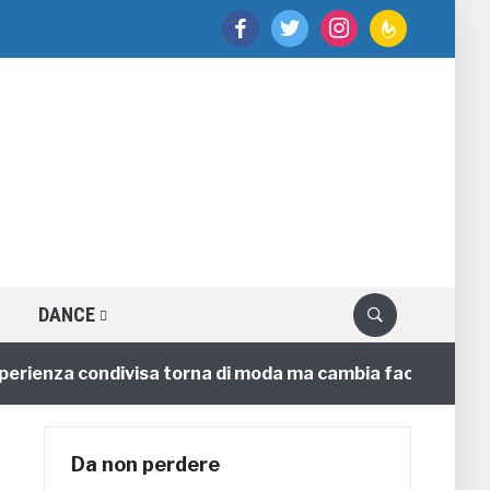
facebook
twitter
instagram
feedburner
DANCE
enza condivisa torna di moda ma cambia faccia
4 ann
Da non perdere