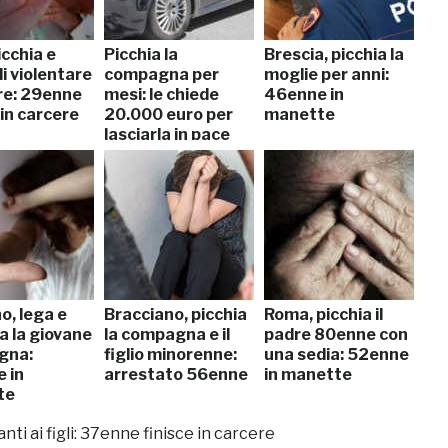
icchia e
Picchia la
Brescia, picchia la
i violentare
compagna per
moglie per anni:
re: 29enne
mesi: le chiede
46enne in
 in carcere
20.000 euro per
manette
lasciarla in pace
o, lega e
Bracciano, picchia
Roma, picchia il
a la giovane
la compagna e il
padre 80enne con
gna:
figlio minorenne:
una sedia: 52enne
 in
arrestato 56enne
in manette
te
nti ai figli: 37enne finisce in carcere