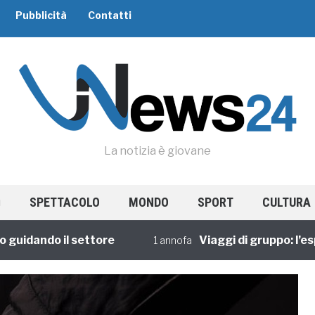
Pubblicità
Contatti
La notizia è giovane
SPETTACOLO
MONDO
SPORT
CULTURA
dando il settore
Viaggi di gruppo: l’esperi
1 annofa