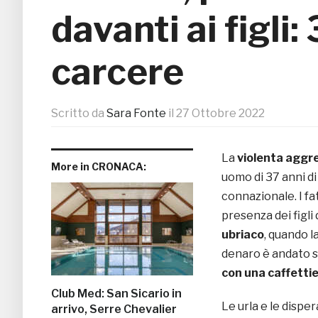
davanti ai figli:
carcere
Scritto da
Sara Fonte
il
27 Ottobre 2022
La
violenta aggr
More in CRONACA:
uomo di 37 anni d
connazionale. I fat
presenza dei figli 
ubriaco
, quando l
denaro è andato su
con una caffetti
Club Med: San Sicario in
Le urla e le dispe
arrivo, Serre Chevalier