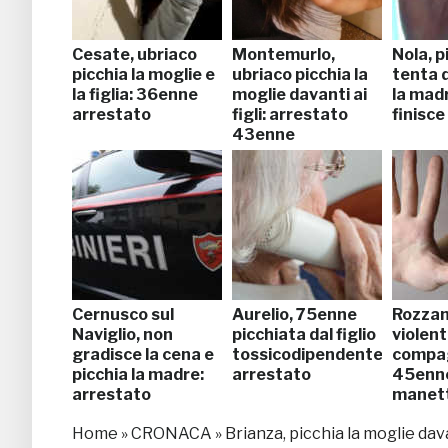
Cesate, ubriaco
Montemurlo,
Nola, p
picchia la moglie e
ubriaco picchia la
tenta d
la figlia: 36enne
moglie davanti ai
la mad
arrestato
figli: arrestato
finisce
43enne
Cernusco sul
Aurelio, 75enne
Rozzan
Naviglio, non
picchiata dal figlio
violent
gradisce la cena e
tossicodipendente:
compa
picchia la madre:
arrestato
45enne
arrestato
manet
Home
»
CRONACA
»
Brianza, picchia la moglie dava