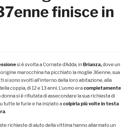
 37enne finisce in
essione
si è svolta a Cornate d’Adda, in
Brianza
,
dove un
i origine marocchina ha picchiato la moglie 36enne, sua
ti si sono svolti all’interno della loro abitazione, alla
della coppia, di 12 e 13 anni. L’uomo era
completamente
a donna si è rifiutata di assecondare la sua richiesta di
 tutte le furie e ha iniziato a
colpirla più volte in testa
era
.
rate richieste di aiuto della vittima hanno allarmato un