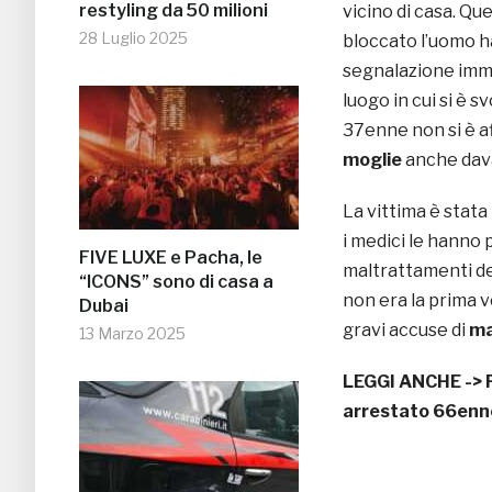
restyling da 50 milioni
vicino di casa. Qu
28 Luglio 2025
bloccato l’uomo h
segnalazione immed
luogo in cui si è sv
37enne non si è a
moglie
anche dava
La vittima è stata
i medici le hanno p
FIVE LUXE e Pacha, le
maltrattamenti de
“ICONS” sono di casa a
non era la prima v
Dubai
gravi accuse di
ma
13 Marzo 2025
LEGGI ANCHE ->
arrestato 66enn