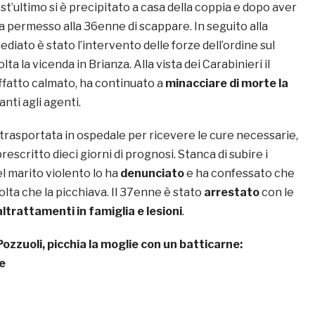
est’ultimo si è precipitato a casa della coppia e dopo aver
a permesso alla 36enne di scappare. In seguito alla
iato è stato l’intervento delle forze dell’ordine sul
olta la vicenda in Brianza. Alla vista dei Carabinieri il
ffatto calmato, ha continuato a
minacciare di morte la
nti agli agenti.
 trasportata in ospedale per ricevere le cure necessarie,
rescritto dieci giorni di prognosi. Stanca di subire i
l marito violento lo ha
denunciato
e ha confessato che
olta che la picchiava. Il 37enne è stato
arrestato
con le
ltrattamenti in famiglia e lesioni
.
Pozzuoli, picchia la moglie con un batticarne:
e