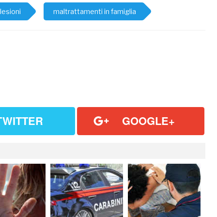
lesioni
maltrattamenti in famiglia
TWITTER
GOOGLE+