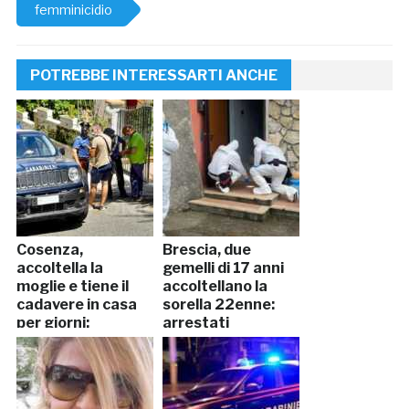
femminicidio
POTREBBE INTERESSARTI ANCHE
Cosenza,
Brescia, due
accoltella la
gemelli di 17 anni
moglie e tiene il
accoltellano la
cadavere in casa
sorella 22enne:
per giorni:
arrestati
arrestato