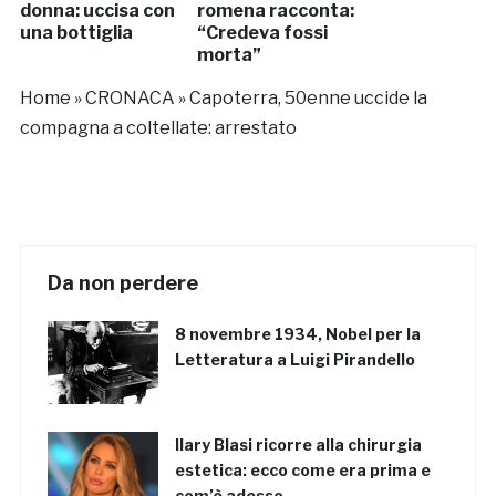
donna: uccisa con
romena racconta:
una bottiglia
“Credeva fossi
morta”
Home
»
CRONACA
»
Capoterra, 50enne uccide la
compagna a coltellate: arrestato
Da non perdere
8 novembre 1934, Nobel per la
Letteratura a Luigi Pirandello
Ilary Blasi ricorre alla chirurgia
estetica: ecco come era prima e
com’è adesso…