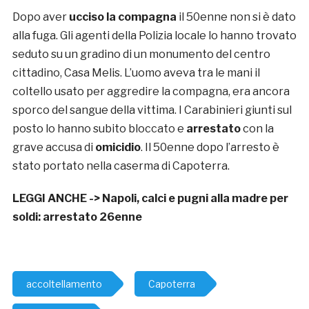
Dopo aver
ucciso la compagna
il 50enne non si è dato
alla fuga. Gli agenti della Polizia locale lo hanno trovato
seduto su un gradino di un monumento del centro
cittadino, Casa Melis. L’uomo aveva tra le mani il
coltello usato per aggredire la compagna, era ancora
sporco del sangue della vittima. I Carabinieri giunti sul
posto lo hanno subito bloccato e
arrestato
con la
grave accusa di
omicidio
. Il 50enne dopo l’arresto è
stato portato nella caserma di Capoterra.
LEGGI ANCHE ->
Napoli, calci e pugni alla madre per
soldi: arrestato 26enne
accoltellamento
Capoterra