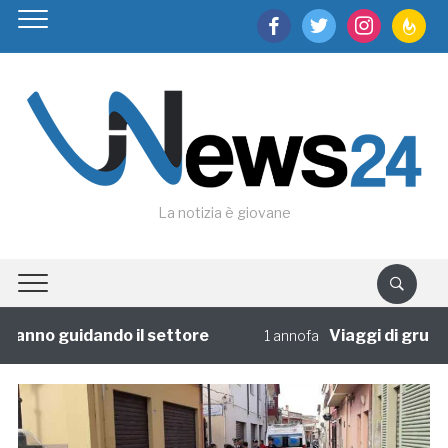
facebook
twitter
instagram
feedburn
La notizia è giovane
anno guidando il settore
Viaggi di gruppo: 
1 annofa