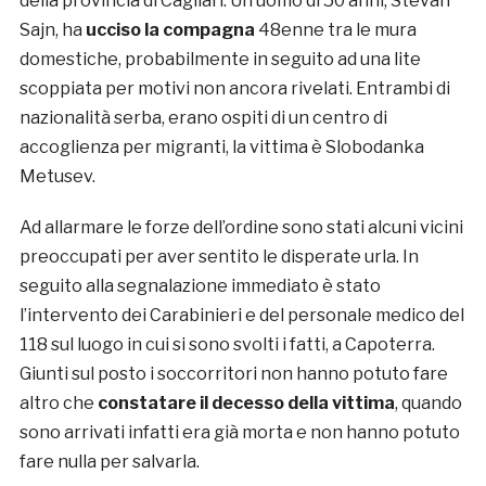
della provincia di Cagliari. Un uomo di 50 anni, Stevan
Sajn, ha
ucciso la compagna
48enne tra le mura
domestiche, probabilmente in seguito ad una lite
scoppiata per motivi non ancora rivelati. Entrambi di
nazionalità serba, erano ospiti di un centro di
accoglienza per migranti, la vittima è Slobodanka
Metusev.
Ad allarmare le forze dell’ordine sono stati alcuni vicini
preoccupati per aver sentito le disperate urla. In
seguito alla segnalazione immediato è stato
l’intervento dei Carabinieri e del personale medico del
118 sul luogo in cui si sono svolti i fatti, a Capoterra.
Giunti sul posto i soccorritori non hanno potuto fare
altro che
constatare il decesso della vittima
, quando
sono arrivati infatti era già morta e non hanno potuto
fare nulla per salvarla.