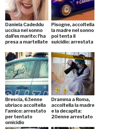
Daniela Cadeddu
Pisogne, accoltella
uccisa nel sonno
la madre nel sonno
dall’ex marito: l’ha
poi tenta il
presa a martellate
suicidio: arrestata
Brescia, 63enne
Dramma a Roma,
ubriaco accoltella
accoltella la madre
l’amico: arrestato
e la decapita:
per tentato
20enne arrestato
omicidio