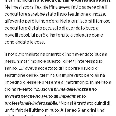
matrimonio di
Francesca Cipriani e Alessandro Rossi
.
Nei mesi scorsi l’ex gieffina aveva fatto sapere che il
conduttore sarebbe stato il suo testimone di nozze,
all’evento però lui non c’era. Nei giorni scorsi il famoso
conduttore è stato accusato di aver dato buca ai
novelli sposi, lui però ci ha tenuto a spiegare come
sono andate le cose.
Il noto giornalista ha chiarito di non aver dato buca a
nessun matrimonio e questo i diretti interessati lo
sanno. Lui aveva accettato di ricoprire il ruolo di
testimone dell’ex gieffina, un imprevisto però gli ha
impedito di essere presente al matrimonio. In merito a
ciò ha rivelato:
“
15 giorni prima delle nozze li ho
avvisati perché ho avuto un impedimento
professionale inderogabile.
”
Non si è trattato quindi di
un forfait dell’ultimo minuto,
Alfonso Signorini
li ha