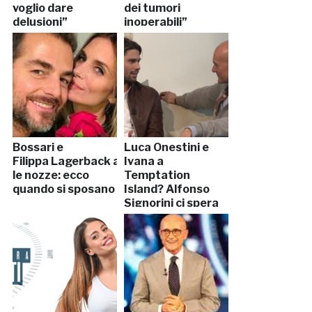
voglio dare
dei tumori
delusioni”
inoperabili”
Bossari e
Luca Onestini e
Filippa Lagerback anticipano
Ivana a
le nozze: ecco
Temptation
quando si sposano
Island? Alfonso
Signorini ci spera