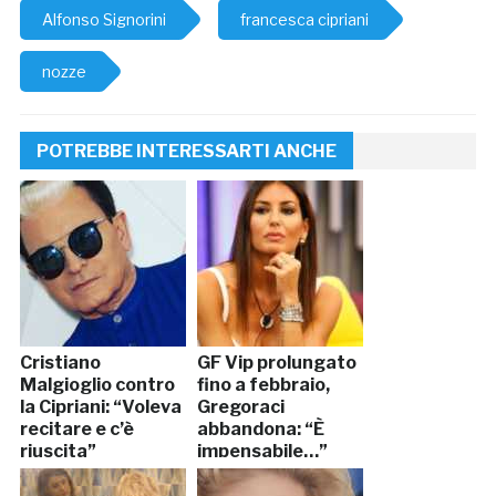
Alfonso Signorini
francesca cipriani
nozze
POTREBBE INTERESSARTI ANCHE
Cristiano
GF Vip prolungato
Malgioglio contro
fino a febbraio,
la Cipriani: “Voleva
Gregoraci
recitare e c’è
abbandona: “È
riuscita”
impensabile…”