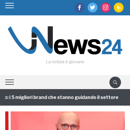
facebook
twitter
instagram
feedburn
La notizia è giovane
 i 5 migliori brand che stanno guidando il settore
1