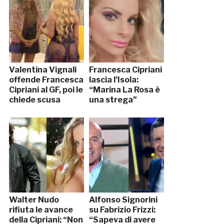
Valentina Vignali
Francesca Cipriani
offende Francesca
lascia l’Isola:
Cipriani al GF, poi le
“Marina La Rosa è
chiede scusa
una strega”
Walter Nudo
Alfonso Signorini
rifiuta le avance
su Fabrizio Frizzi:
della Cipriani: “Non
“Sapeva di avere