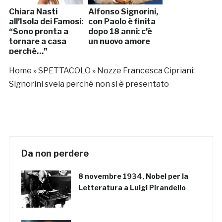
Chiara Nasti
Alfonso Signorini,
all’Isola dei Famosi:
con Paolo è finita
“Sono pronta a
dopo 18 anni: c’è
tornare a casa
un nuovo amore
perché…”
Home
»
SPETTACOLO
»
Nozze Francesca Cipriani:
Signorini svela perché non si è presentato
Da non perdere
8 novembre 1934, Nobel per la
Letteratura a Luigi Pirandello