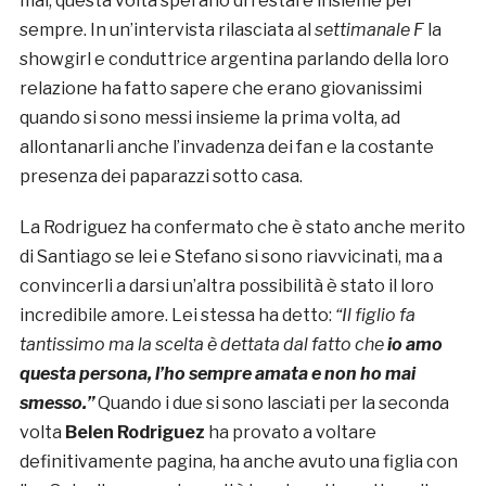
mai, questa volta sperano di restare insieme per
sempre. In un’intervista rilasciata al
settimanale F
la
showgirl e conduttrice argentina parlando della loro
relazione ha fatto sapere che erano giovanissimi
quando si sono messi insieme la prima volta, ad
allontanarli anche l’invadenza dei fan e la costante
presenza dei paparazzi sotto casa.
La Rodriguez ha confermato che è stato anche merito
di Santiago se lei e Stefano si sono riavvicinati, ma a
convincerli a darsi un’altra possibilità è stato il loro
incredibile amore. Lei stessa ha detto:
“Il figlio fa
tantissimo ma la scelta è dettata dal fatto che
io amo
questa persona, l’ho sempre amata e non ho mai
smesso.”
Quando i due si sono lasciati per la seconda
volta
Belen Rodriguez
ha provato a voltare
definitivamente pagina, ha anche avuto una figlia con