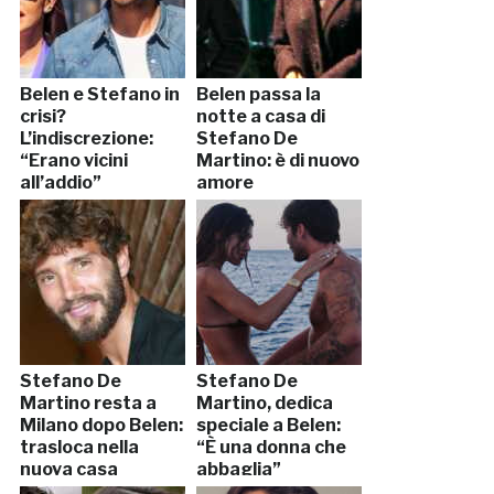
Belen e Stefano in
Belen passa la
crisi?
notte a casa di
L’indiscrezione:
Stefano De
“Erano vicini
Martino: è di nuovo
all’addio”
amore
Stefano De
Stefano De
Martino resta a
Martino, dedica
Milano dopo Belen:
speciale a Belen:
trasloca nella
“È una donna che
nuova casa
abbaglia”