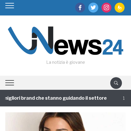
facebook
twitter
instagram
feedburn
La notizia è giovane
migliori brand che stanno guidando il settore
1 annof