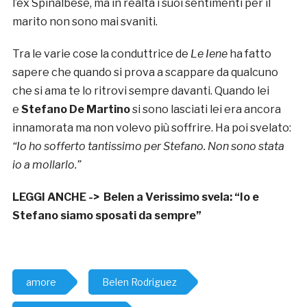
l’ex Spinalbese, ma in realtà i suoi sentimenti per il
marito non sono mai svaniti.
Tra le varie cose la conduttrice de
Le Iene
ha fatto
sapere che quando si prova a scappare da qualcuno
che si ama te lo ritrovi sempre davanti. Quando lei
e
Stefano De Martino
si sono lasciati lei era ancora
innamorata ma non volevo più soffrire. Ha poi svelato:
“Io ho sofferto tantissimo per Stefano. Non sono stata
io a mollarlo.”
LEGGI ANCHE ->
Belen a Verissimo svela: “Io e
Stefano siamo sposati da sempre”
amore
Belen Rodriguez