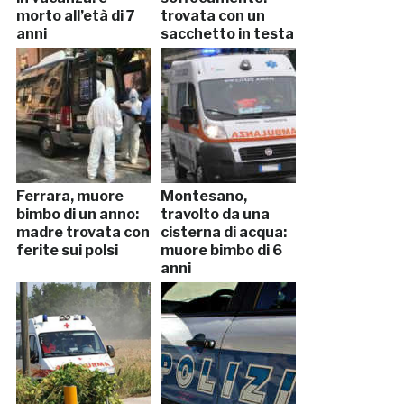
morto all’età di 7
trovata con un
anni
sacchetto in testa
Ferrara, muore
Montesano,
bimbo di un anno:
travolto da una
madre trovata con
cisterna di acqua:
ferite sui polsi
muore bimbo di 6
anni