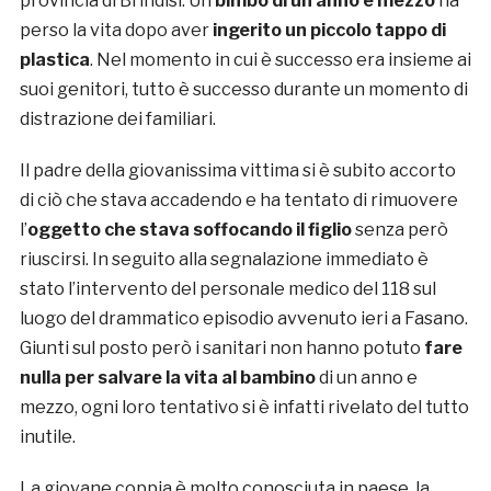
provincia di Brindisi. Un
bimbo di un anno e mezzo
ha
perso la vita dopo aver
ingerito un piccolo tappo di
plastica
. Nel momento in cui è successo era insieme ai
suoi genitori, tutto è successo durante un momento di
distrazione dei familiari.
Il padre della giovanissima vittima si è subito accorto
di ciò che stava accadendo e ha tentato di rimuovere
l’
oggetto che stava soffocando il figlio
senza però
riuscirsi. In seguito alla segnalazione immediato è
stato l’intervento del personale medico del 118 sul
luogo del drammatico episodio avvenuto ieri a Fasano.
Giunti sul posto però i sanitari non hanno potuto
fare
nulla per salvare la vita al bambino
di un anno e
mezzo, ogni loro tentativo si è infatti rivelato del tutto
inutile.
La giovane coppia è molto conosciuta in paese, la