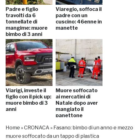
Padre e figlio
Viaregio, soffoca il
travolti da 6
padre con un
tonnellate di
cuscino: 46enne in
mangime: muore
manette
bimbo di 3 anni
Viarigi, investe il
Muore soffocato
figlio con il pick up:
ai mercatini di
muore bimbo di 3
Natale dopo aver
anni
mangiato il
panettone
Home
»
CRONACA
»
Fasano: bimbo di un anno e mezzo
muore soffocato da un tappo di plastica