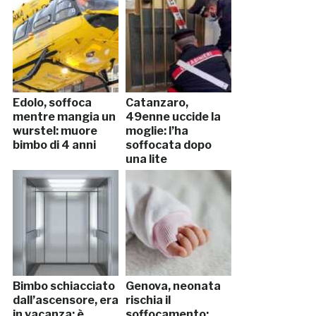
Edolo, soffoca
Catanzaro,
mentre mangia un
49enne uccide la
wurstel: muore
moglie: l’ha
bimbo di 4 anni
soffocata dopo
una lite
Bimbo schiacciato
Genova, neonata
dall’ascensore, era
rischia il
in vacanza: è
soffocamento: