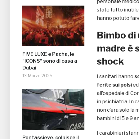
personale medico d
stato tutto inutile
hanno potuto fare 
Bimbo di 
madre è s
FIVE LUXE e Pacha, le
shock
“ICONS” sono di casa a
Dubai
13 Marzo 2025
I sanitari hanno
s
ferite sui polsi
ed 
all’ospedale di Co
in psichiatria. In
non c’era solo la m
bambini di 5 e 9 a
I carabinieri stann
Pontassieve, colpisce il