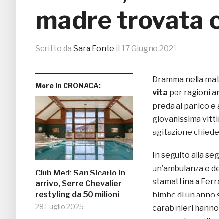
madre trovata co
Scritto da
Sara Fonte
il
17 Giugno 2021
Dramma nella matt
More in CRONACA:
vita
per ragioni anc
preda al panico e
giovanissima vittim
agitazione chiedev
In seguito alla se
un’ambulanza e dei
Club Med: San Sicario in
stamattina a Ferra
arrivo, Serre Chevalier
restyling da 50 milioni
bimbo di un anno s
28 Luglio 2025
carabinieri hanno 