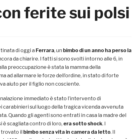
n ferite sui polsi
inata di oggi a
Ferrara
, un
bimbo di un anno ha perso la
ora da chiarire. I fatti si sono svolti intorno alle 6, in
 alla preoccupazione è stata la mamma della
a ad allarmare le forze dell’ordine, in stato di forte
a aiuto per il figlio non cosciente.
gnalazione immediato è stato l’intervento di
 carabinieri sul luogo della tragica vicenda avvenuta
ta. Quando gli agenti sono entrati in casa la madre del
i è scagliata contro di loro,
era sotto shock
. I
trovato il
bimbo senza vita in camera da letto
. Il