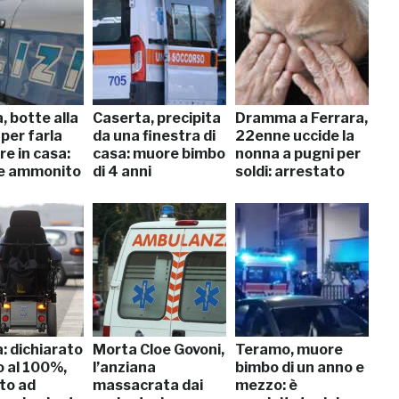
, botte alla
Caserta, precipita
Dramma a Ferrara,
per farla
da una finestra di
22enne uccide la
e in casa:
casa: muore bimbo
nonna a pugni per
e ammonito
di 4 anni
soldi: arrestato
: dichiarato
Morta Cloe Govoni,
Teramo, muore
o al 100%,
l’anziana
bimbo di un anno e
to ad
massacrata dai
mezzo: è