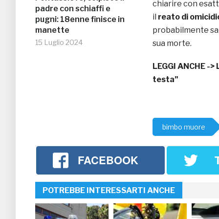
chiarire con esatt
padre con schiaffi e
il
reato di omicidi
pugni: 18enne finisce in
manette
probabilmente sar
15 Luglio 2024
sua morte.
LEGGI ANCHE ->
testa”
bimbo muore
FACEBOOK
POTREBBE INTERESSARTI ANCHE