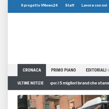
Il progetto VNews24
Staff
Lavora con noi
CRONACA
PRIMO PIANO
EDITORIALI
Viaggi di Gruppo: i 5 migliori brand che stanno gui
ULTIME NOTIZIE