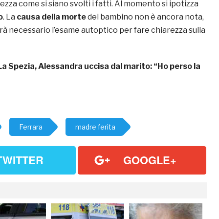
ezza come si siano svolti i fatti. Al momento si ipotizza
o
. La
causa della morte
del bambino non è ancora nota,
à necessario l’esame autoptico per fare chiarezza sulla
La Spezia, Alessandra uccisa dal marito: “Ho perso la
Ferrara
madre ferita
TWITTER
GOOGLE+