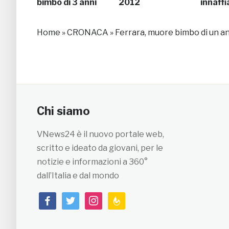
bimbo di 3 anni
2012
innaffi
Home
»
CRONACA
»
Ferrara, muore bimbo di un an
Chi siamo
VNews24 è il nuovo portale web,
scritto e ideato da giovani, per le
notizie e informazioni a 360°
dall’Italia e dal mondo
facebook
twitter
instagram
feedburner