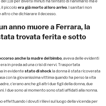
el 118 per diversi minuti ha tentato di rianimarlo ma è
, il piccolo
era già morto al loro arrivo
. I sanitari non
altro che dichiarare il decesso.
un anno muore a Ferrara, la
tata trovata ferita e sotto
occorso anche la madre del bimbo
, aveva delle evidenti
era in preda ad una crisi di nervi. Trasportata
na in evidente
stato di shock
la donna è stata ricoverata
 casa con la giovanissima vittima quando ha perso la vita
adre, c’erano anche gli altri due figli della donna, due
nni. I due sono al momento sono stati affidati alla nonna.
o effettuando i dovuti rilievi sul luogo della vicenda per