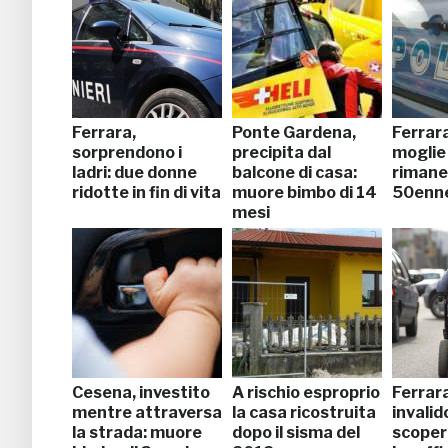
Ferrara,
Ponte Gardena,
Ferrara
sorprendono i
precipita dal
moglie 
ladri: due donne
balcone di casa:
rimaner
ridotte in fin di vita
muore bimbo di 14
50enn
mesi
Cesena, investito
A rischio esproprio
Ferrara
mentre attraversa
la casa ricostruita
invalid
la strada: muore
dopo il sisma del
scoper