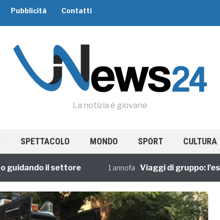
Pubblicità
Contatti
La notizia è giovane
SPETTACOLO
MONDO
SPORT
CULTURA
dando il settore
Viaggi di gruppo: l’esperi
1 annofa