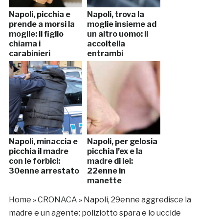
Napoli, picchia e
Napoli, trova la
prende a morsi la
moglie insieme ad
moglie: il figlio
un altro uomo: li
chiama i
accoltella
carabinieri
entrambi
Napoli, minaccia e
Napoli, per gelosia
picchia il madre
picchia l’ex e la
con le forbici:
madre di lei:
30enne arrestato
22enne in
manette
Home
»
CRONACA
»
Napoli, 29enne aggredisce la
madre e un agente: poliziotto spara e lo uccide