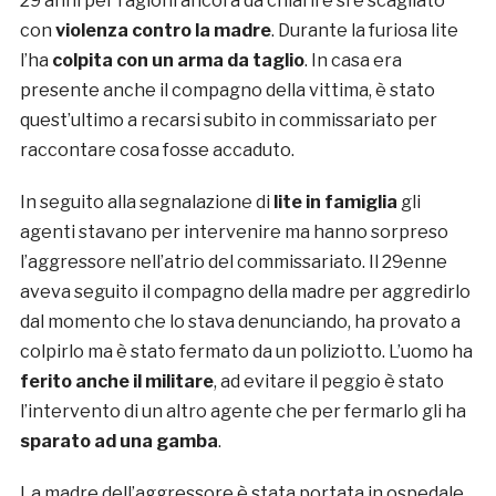
29 anni per ragioni ancora da chiarire si è scagliato
con
violenza contro la madre
. Durante la furiosa lite
l’ha
colpita con un arma da taglio
. In casa era
presente anche il compagno della vittima, è stato
quest’ultimo a recarsi subito in commissariato per
raccontare cosa fosse accaduto.
In seguito alla segnalazione di
lite in famiglia
gli
agenti stavano per intervenire ma hanno sorpreso
l’aggressore nell’atrio del commissariato. Il 29enne
aveva seguito il compagno della madre per aggredirlo
dal momento che lo stava denunciando, ha provato a
colpirlo ma è stato fermato da un poliziotto. L’uomo ha
ferito anche il militare
, ad evitare il peggio è stato
l’intervento di un altro agente che per fermarlo gli ha
sparato ad una gamba
.
La madre dell’aggressore è stata portata in ospedale