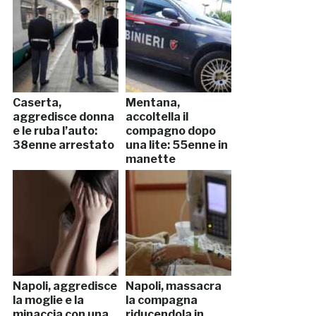
Caserta,
Mentana,
aggredisce donna
accoltella il
e le ruba l’auto:
compagno dopo
38enne arrestato
una lite: 55enne in
manette
Napoli, aggredisce
Napoli, massacra
la moglie e la
la compagna
minaccia con una
riducendola in