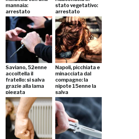
mannaia:
stato vegetativo:
arrestato
arrestato
Saviano, 52enne
Napoli, picchiata e
accoltella il
minacciata dal
fratello: si salva
compagno: la
grazie alla lama
nipote 15enne la
piegata
salva