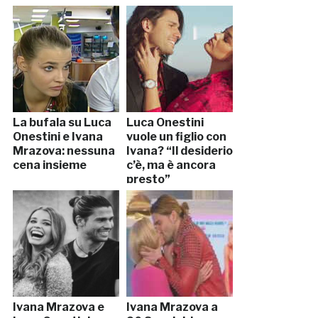
La bufala su Luca
Luca Onestini
Onestini e Ivana
vuole un figlio con
Mrazova: nessuna
Ivana? “Il desiderio
cena insieme
c’è, ma è ancora
presto”
Ivana Mrazova e
Ivana Mrazova a