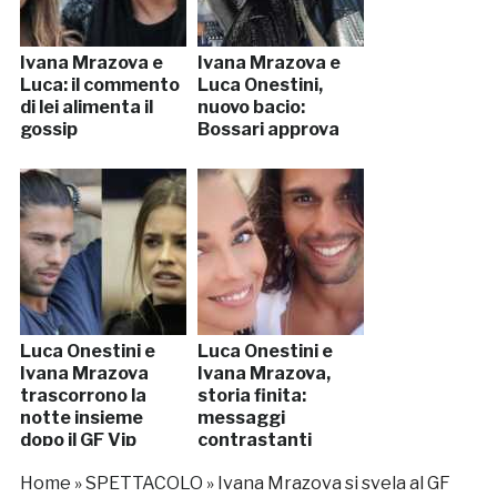
Ivana Mrazova e
Ivana Mrazova e
Luca: il commento
Luca Onestini,
di lei alimenta il
nuovo bacio:
gossip
Bossari approva
Luca Onestini e
Luca Onestini e
Ivana Mrazova
Ivana Mrazova,
trascorrono la
storia finita:
notte insieme
messaggi
dopo il GF Vip
contrastanti
Home
»
SPETTACOLO
»
Ivana Mrazova si svela al GF