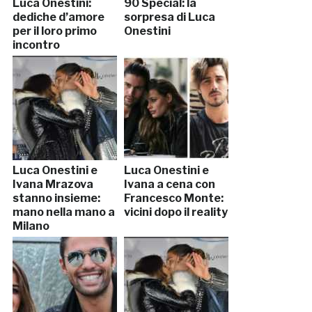
Luca Onestini:
90 Special: la
dediche d’amore
sorpresa di Luca
per il loro primo
Onestini
incontro
Luca Onestini e
Luca Onestini e
Ivana Mrazova
Ivana a cena con
stanno insieme:
Francesco Monte:
mano nella mano a
vicini dopo il reality
Milano