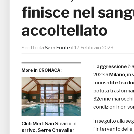
finisce nel san
accoltellato
Scritto da
Sara Fonte
il
17 Febbraio 2023
L’
aggressione
è a
More in CRONACA:
2023 a
Milano
, in
furiosa
lite tra du
potuta trasformare
32enne marocchi
condizioni non so
In seguito alla se
Club Med: San Sicario in
l’intervento delle f
arrivo, Serre Chevalier