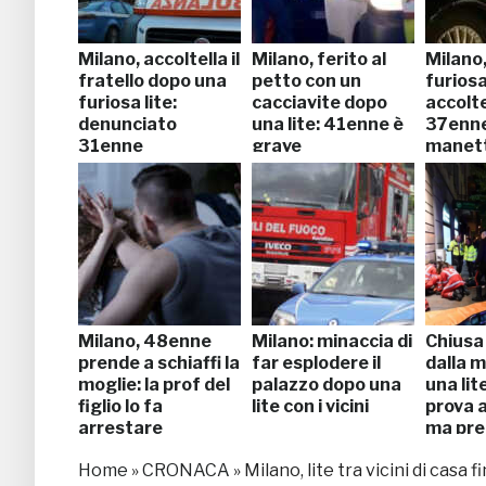
Milano, accoltella il
Milano, ferito al
Milano
fratello dopo una
petto con un
furiosa
furiosa lite:
cacciavite dopo
accolte
denunciato
una lite: 41enne è
37enne
31enne
grave
manet
Milano, 48enne
Milano: minaccia di
Chiusa 
prende a schiaffi la
far esplodere il
dalla 
moglie: la prof del
palazzo dopo una
una lit
figlio lo fa
lite con i vicini
prova 
arrestare
ma prec
finest
Home
»
CRONACA
»
Milano, lite tra vicini di casa