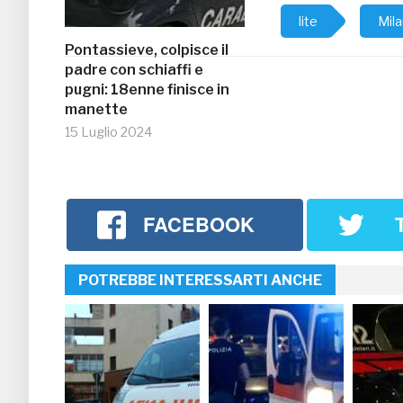
lite
Mil
Pontassieve, colpisce il
padre con schiaffi e
pugni: 18enne finisce in
manette
15 Luglio 2024
FACEBOOK
POTREBBE INTERESSARTI ANCHE