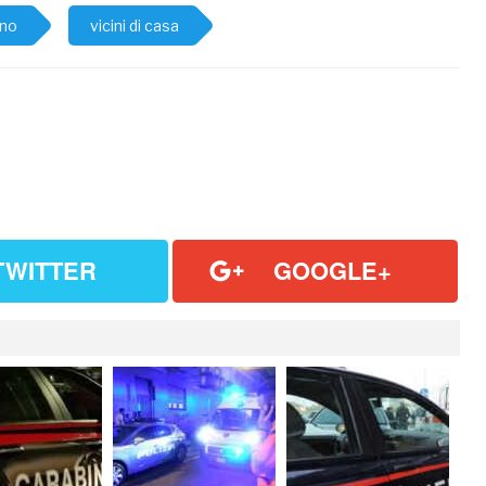
ano
vicini di casa
TWITTER
GOOGLE+