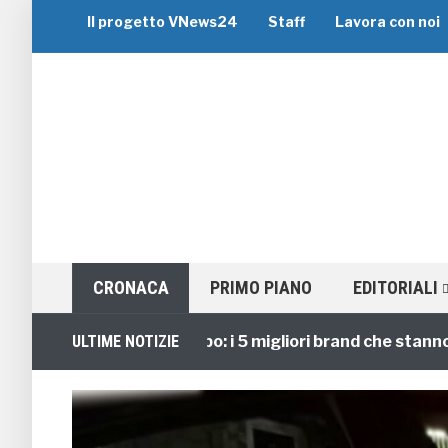
Il progetto VNews24
Staff
Lavora con noi
CRONACA
PRIMO PIANO
EDITORIALI
Viaggi di Gruppo: i 5 migliori brand che stanno gui
ULTIME NOTIZIE