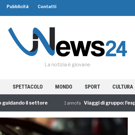
Pubblicità
Contatti
La notizia è giovane
SPETTACOLO
MONDO
SPORT
CULTURA
dando il settore
Viaggi di gruppo: l’esperi
1 annofa