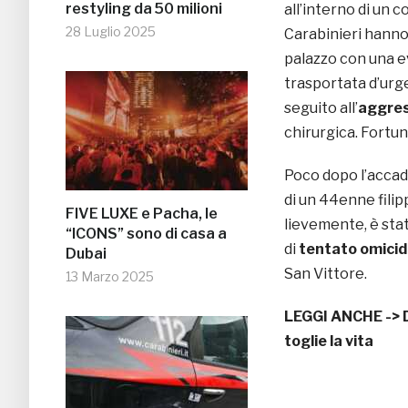
restyling da 50 milioni
all’interno di un c
28 Luglio 2025
Carabinieri hanno 
palazzo con una 
trasportata d’urg
seguito all’
aggre
chirurgica. Fortu
Poco dopo l’accadu
di un 44enne filipp
FIVE LUXE e Pacha, le
lievemente, è stat
“ICONS” sono di casa a
di
tentato omicid
Dubai
San Vittore.
13 Marzo 2025
LEGGI ANCHE ->
toglie la vita