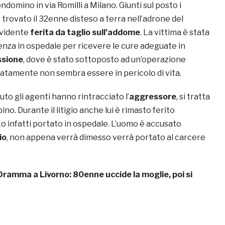
ondomino in via Romilli a Milano. Giunti sul posto i
trovato il 32enne disteso a terra nell’adrone del
evidente
ferita da taglio sull’addome
. La vittima è stata
enza in ospedale per ricevere le cure adeguate in
ssione
, dove è stato sottoposto ad un’operazione
natamente non sembra essere in pericolo di vita.
to gli agenti hanno rintracciato l’
aggressore
, si tratta
ino. Durante il litigio anche lui è rimasto ferito
o infatti portato in ospedale. L’uomo è accusato
io
, non appena verrà dimesso verrà portato al carcere
Dramma a Livorno: 80enne uccide la moglie, poi si