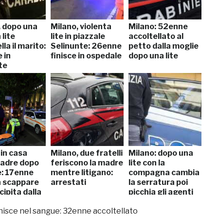
, dopo una
Milano, violenta
Milano: 52enne
 lite
lite in piazzale
accoltellato al
lla il marito:
Selinunte: 26enne
petto dalla moglie
 in
finisce in ospedale
dopo una lite
te
in casa
Milano, due fratelli
Milano: dopo una
madre dopo
feriscono la madre
lite con la
e: 17enne
mentre litigano:
compagna cambia
a scappare
arrestati
la serratura poi
ipita dalla
picchia gli agenti
ra
 finisce nel sangue: 32enne accoltellato