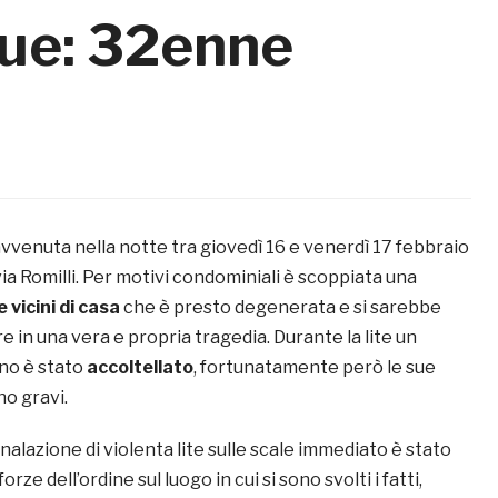
gue: 32enne
vvenuta nella notte tra giovedì 16 e venerdì 17 febbraio
 via Romilli. Per motivi condominiali è scoppiata una
e vicini di casa
che è presto degenerata e si sarebbe
 in una vera e propria tragedia. Durante la lite un
no è stato
accoltellato
, fortunatamente però le sue
no gravi.
gnalazione di violenta lite sulle scale immediato è stato
orze dell’ordine sul luogo in cui si sono svolti i fatti,