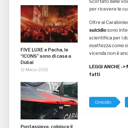
Scortato dalle vo
per ricevere le c
Oltre ai Carabinieri
suicidio
sono inte
scientifica per i d
esattezza come si
FIVE LUXE e Pacha, le
vicenda non è anc
“ICONS” sono di casa a
Dubai
LEGGI ANCHE ->
13 Marzo 2025
fatti
Omicidio
Pontassieve, colpisce il