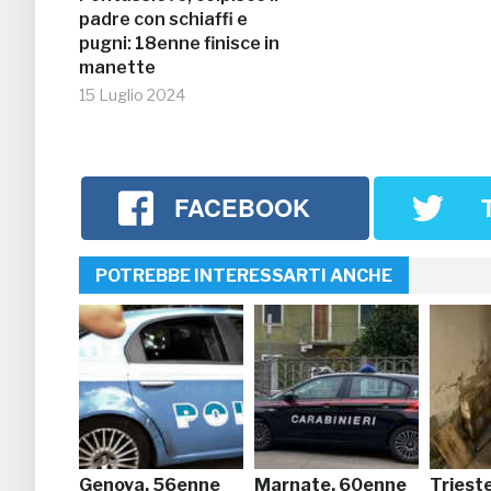
padre con schiaffi e
pugni: 18enne finisce in
manette
15 Luglio 2024
FACEBOOK
POTREBBE INTERESSARTI ANCHE
Genova, 56enne
Marnate, 60enne
Triest