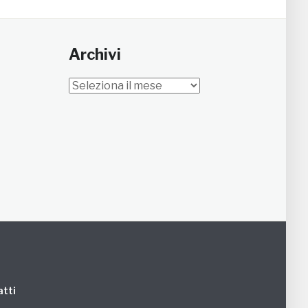
Archivi
Archivi
tti