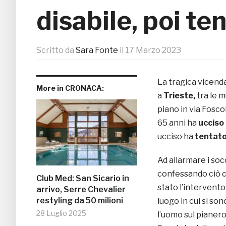
disabile, poi ten
Scritto da
Sara Fonte
il
17 Marzo 2023
La tragica vicenda
More in CRONACA:
a
Trieste,
tra le 
piano in via Fosco
65 anni ha
ucciso i
ucciso ha
tentato 
Ad allarmare i soc
confessando ciò c
Club Med: San Sicario in
stato l’intervento
arrivo, Serre Chevalier
restyling da 50 milioni
luogo in cui si son
28 Luglio 2025
l’uomo sul pianero