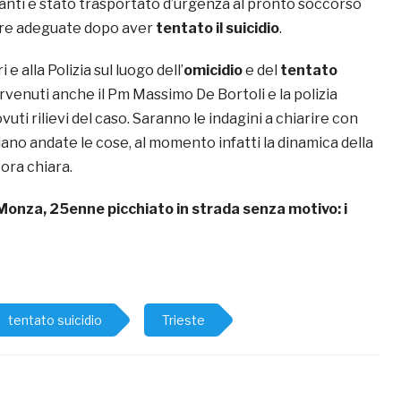
lanti è stato trasportato d’urgenza al pronto soccorso
ure adeguate dopo aver
tentato il suicidio
.
 e alla Polizia sul luogo dell’
omicidio
e del
tentato
rvenuti anche il Pm Massimo De Bortoli e la polizia
ovuti rilievi del caso. Saranno le indagini a chiarire con
ano andate le cose, al momento infatti la dinamica della
ora chiara.
Monza, 25enne picchiato in strada senza motivo: i
tentato suicidio
Trieste