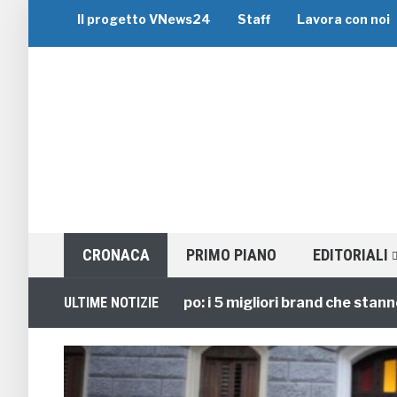
Il progetto VNews24
Staff
Lavora con noi
CRONACA
PRIMO PIANO
EDITORIALI
Viaggi di Gruppo: i 5 migliori brand che stanno guid
ULTIME NOTIZIE