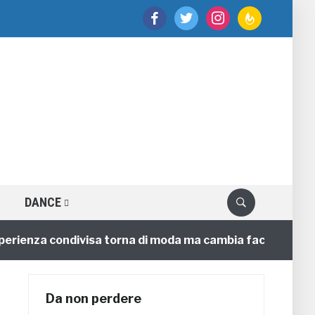
facebook
twitter
instagram
feedburner
DANCE
enza condivisa torna di moda ma cambia faccia
4 anni
Da non perdere