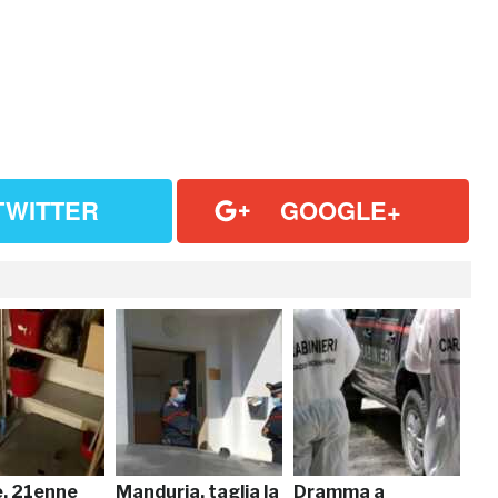
TWITTER
GOOGLE+
e, 21enne
Manduria, taglia la
Dramma a