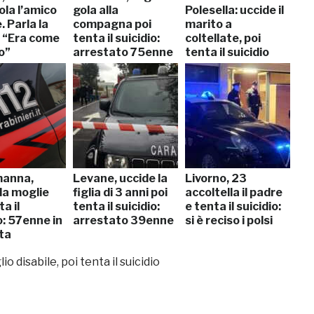
ola l’amico
gola alla
Polesella: uccide il
 Parla la
compagna poi
marito a
 “Era come
tenta il suicidio:
coltellate, poi
io”
arrestato 75enne
tenta il suicidio
manna,
Levane, uccide la
Livorno, 23
la moglie
figlia di 3 anni poi
accoltella il padre
a il
tenta il suicidio:
e tenta il suicidio:
o: 57enne in
arrestato 39enne
si è reciso i polsi
ita
io disabile, poi tenta il suicidio