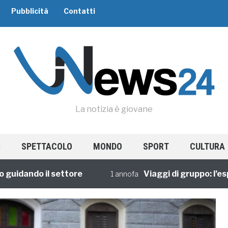
Pubblicità
Contatti
La notizia è giovane
SPETTACOLO
MONDO
SPORT
CULTURA
ando il settore
Viaggi di gruppo: l’esperi
1 annofa