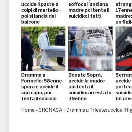
uccide il padre a
soffoca l’anziana
strang
colpi di martello
madre poi tenta il
17enne.
poi si lancia dal
suicidio: i fatti
madre:
balcone
un figl
Dramma a
Bonate Sopra,
Serra
Formello: 58enne
uccide la madre
uccide 
spara e uccide il
poi tenta il
poi tent
suo capo, poi
suicidio: arrestato
suicidi
tenta il suicidio
39enne
fin di v
Home
»
CRONACA
»
Dramma a Trieste: uccide il figl