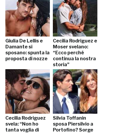
Giulia De Lellis e
Cecilia Rodriguez e
Damante si
Moser svelano:
sposano: spunta la
“Ecco perché
proposta di nozze
continua la nostra
storia”
Cecilia Rodriguez
Silvia Toffanin
svela: “Non ho
sposa Piersilvio a
tanta voglia di
Portofino? Sorge