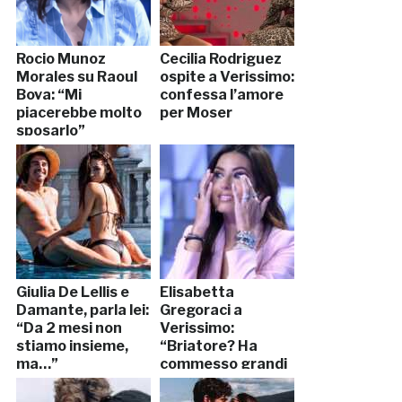
Rocio Munoz
Cecilia Rodriguez
Morales su Raoul
ospite a Verissimo:
Bova: “Mi
confessa l’amore
piacerebbe molto
per Moser
sposarlo”
Giulia De Lellis e
Elisabetta
Damante, parla lei:
Gregoraci a
“Da 2 mesi non
Verissimo:
stiamo insieme,
“Briatore? Ha
ma…”
commesso grandi
errori”