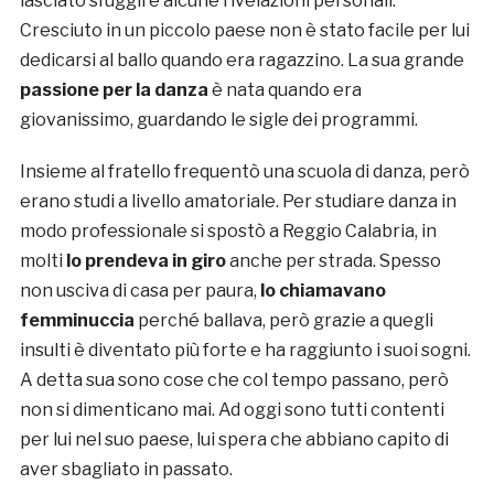
lasciato sfuggire alcune rivelazioni personali.
Cresciuto in un piccolo paese non è stato facile per lui
dedicarsi al ballo quando era ragazzino. La sua grande
passione per la danza
è nata quando era
giovanissimo, guardando le sigle dei programmi.
Insieme al fratello frequentò una scuola di danza, però
erano studi a livello amatoriale. Per studiare danza in
modo professionale si spostò a Reggio Calabria, in
molti
lo prendeva in giro
anche per strada. Spesso
non usciva di casa per paura,
lo chiamavano
femminuccia
perché ballava, però grazie a quegli
insulti è diventato più forte e ha raggiunto i suoi sogni.
A detta sua sono cose che col tempo passano, però
non si dimenticano mai. Ad oggi sono tutti contenti
per lui nel suo paese, lui spera che abbiano capito di
aver sbagliato in passato.