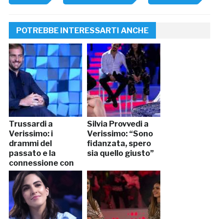
POTREBBE INTERESSARTI ANCHE
Trussardi a
Silvia Provvedi a
Verissimo: i
Verissimo: “Sono
drammi del
fidanzata, spero
passato e la
sia quello giusto”
connessione con
Michelle