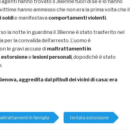
li agenti hanno trovato il 38enne fuori di sé e lo hanno
 vittime hanno ammesso che non era la prima volta che il
 soldi
e manifestava
comportamenti violenti
.
o la notte in guardina il 38enne è stato trasferito nel
ia per la convalida dell’arresto. L’uomo è
on le gravi accuse di
maltrattamenti in
 estorsione
e
lesioni personali
, dopodiché è stato
e.
Genova, aggredita dal pitbull dei vicini di casa: era
altrattamenti in famiglia
tentata estorsione