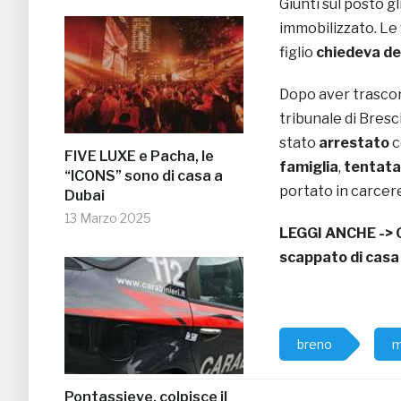
Giunti sul posto g
immobilizzato. Le
figlio
chiedeva dei
Dopo aver trascors
tribunale di Bresc
stato
arrestato
c
FIVE LUXE e Pacha, le
famiglia
,
tentata
“ICONS” sono di casa a
portato in carcer
Dubai
13 Marzo 2025
LEGGI ANCHE ->
scappato di casa
breno
m
Pontassieve, colpisce il