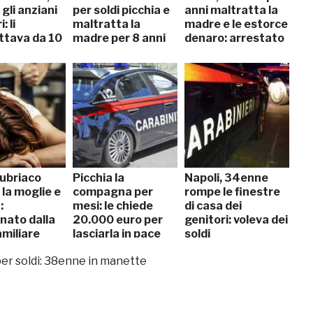
 gli anziani
per soldi picchia e
anni maltratta la
: li
maltratta la
madre e le estorce
ttava da 10
madre per 8 anni
denaro: arrestato
 ubriaco
Picchia la
Napoli, 34enne
 la moglie e
compagna per
rompe le finestre
:
mesi: le chiede
di casa dei
nato dalla
20.000 euro per
genitori: voleva dei
amiliare
lasciarla in pace
soldi
per soldi: 38enne in manette