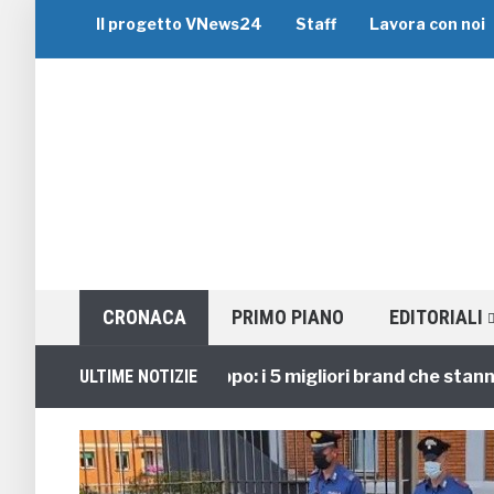
Il progetto VNews24
Staff
Lavora con noi
CRONACA
PRIMO PIANO
EDITORIALI
Viaggi di Gruppo: i 5 migliori brand che stanno gui
ULTIME NOTIZIE