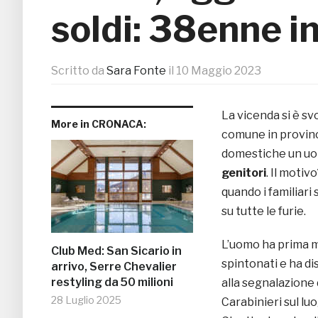
soldi: 38enne i
Scritto da
Sara Fonte
il
10 Maggio 2023
La vicenda si è sv
More in CRONACA:
comune in provinci
domestiche un uomo
genitori
. Il moti
quando i familiari 
su tutte le furie.
L’uomo ha prima mi
Club Med: San Sicario in
spintonati e ha di
arrivo, Serre Chevalier
restyling da 50 milioni
alla segnalazione 
28 Luglio 2025
Carabinieri sul luo