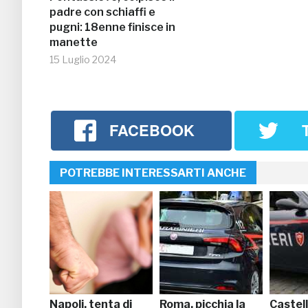
padre con schiaffi e
pugni: 18enne finisce in
manette
15 Luglio 2024
FACEBOOK
POTREBBE INTERESSARTI ANCHE
Napoli, tenta di
Roma, picchia la
Castel