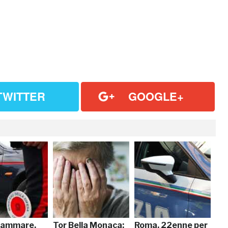
TWITTER
GOOGLE+
lammare,
Tor Bella Monaca:
Roma, 22enne per