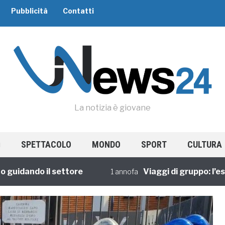
Pubblicità
Contatti
La notizia è giovane
SPETTACOLO
MONDO
SPORT
CULTURA
dando il settore
Viaggi di gruppo: l’esperi
1 annofa