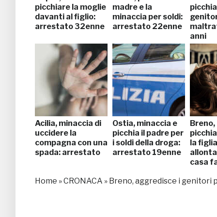
picchiare la moglie
madre e la
picchia
davanti al figlio:
minaccia per soldi:
genitori
arrestato 32enne
arrestato 22enne
maltra
anni
Acilia, minaccia di
Ostia, minaccia e
Breno,
uccidere la
picchia il padre per
picchia
compagna con una
i soldi della droga:
la figlia
spada: arrestato
arrestato 19enne
allonta
casa f
Home
»
CRONACA
»
Breno, aggredisce i genitori 