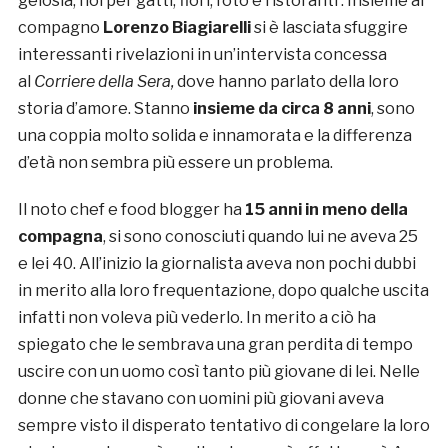
gelosia, noi per gatti, fiori, foto e ristoranti’. Insieme al
compagno
Lorenzo Biagiarelli
si è lasciata sfuggire
interessanti rivelazioni in un’intervista concessa
al
Corriere della Sera,
dove hanno parlato della loro
storia d’amore. Stanno
insieme da circa 8 anni
, sono
una coppia molto solida e innamorata e la differenza
d’età non sembra più essere un problema.
Il noto chef e food blogger ha
15 anni in meno della
compagna
, si sono conosciuti quando lui ne aveva 25
e lei 40. All’inizio la giornalista aveva non pochi dubbi
in merito alla loro frequentazione, dopo qualche uscita
infatti non voleva più vederlo. In merito a ciò ha
spiegato che le sembrava una gran perdita di tempo
uscire con un uomo così tanto più giovane di lei. Nelle
donne che stavano con uomini più giovani aveva
sempre visto il disperato tentativo di congelare la loro