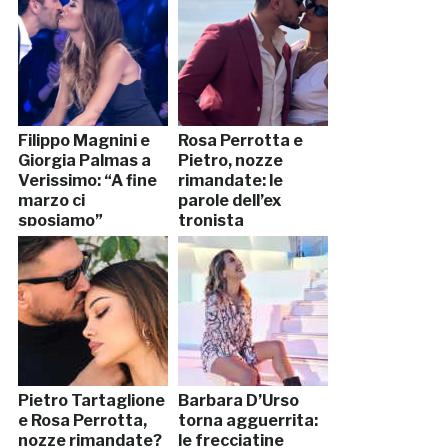
Filippo Magnini e
Rosa Perrotta e
Giorgia Palmas a
Pietro, nozze
Verissimo: “A fine
rimandate: le
marzo ci
parole dell’ex
sposiamo”
tronista
Pietro Tartaglione
Barbara D’Urso
e Rosa Perrotta,
torna agguerrita:
nozze rimandate?
le frecciatine