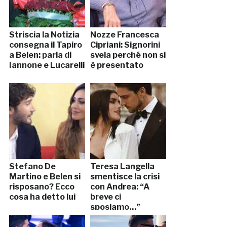
Striscia la Notizia
Nozze Francesca
consegna il Tapiro
Cipriani: Signorini
a Belen: parla di
svela perché non si
Iannone e Lucarelli
è presentato
Stefano De
Teresa Langella
Martino e Belen si
smentisce la crisi
risposano? Ecco
con Andrea: “A
cosa ha detto lui
breve ci
sposiamo…”