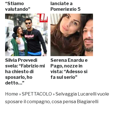
“Stiamo
lanciate a
valutando”
Pomeriggio 5
Silvia Provvedi
Serena Enardu e
svela: “Fabrizio mi
Pago, nozze in
ha chiesto di
vista: “Adesso si
sposarlo, ho
fa sul serio”
detto…”
Home
»
SPETTACOLO
»
Selvaggia Lucarelli vuole
sposare il compagno, cosa pensa Biagiarelli