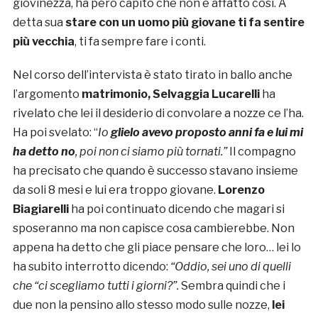
giovinezza, ha però capito che non è affatto così. A
detta sua
stare con un uomo più giovane ti fa sentire
più vecchia
, ti fa sempre fare i conti.
Nel corso dell’intervista è stato tirato in ballo anche
l’argomento
matrimonio,
Selvaggia Lucarelli
ha
rivelato che lei il desiderio di convolare a nozze ce l’ha.
Ha poi svelato: “
Io
glielo avevo proposto anni fa e lui mi
ha detto no
, poi non ci siamo più tornati.”
Il compagno
ha precisato che quando è successo stavano insieme
da soli 8 mesi e lui era troppo giovane.
Lorenzo
Biagiarelli
ha poi continuato dicendo che magari si
sposeranno ma non capisce cosa cambierebbe. Non
appena ha detto che gli piace pensare che loro… lei lo
ha subito interrotto dicendo:
“Oddio, sei uno di quelli
che “ci scegliamo tutti i giorni?”.
Sembra quindi che i
due non la pensino allo stesso modo sulle nozze,
lei