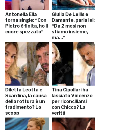
Antonella Elia
Giulia De Lellis e
torna single: “Con
Damante, parla lei:
Pietro è finita, ho il
“Da 2 mesi non
cuore spezzato”
stiamo insieme,
ma…”
Diletta Leotta e
Tina Cipollari ha
Scardina, la causa
lasciato Vincenzo
della rottura è un
per riconciliarsi
tradimento? Lo
con Chicco? La
scoop
verità