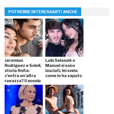
POTREBBE INTERESSARTI ANCHE
Jeremias
Lulù Selassié e
Rodriguez e Soleil,
Manuel si sono
storia finita:
lasciati, lei svela
c’entra un’altra
come lo ha saputo
ragazza? Il gossip