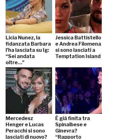
Licia Nunez, la
Jessica Battistello
fidanzata Barbara
e Andrea Filomena
l’ha lasciata su Ig:
si sono lasciati a
“Sei andata
Temptation Island
oltre…”
Mercedesz
È già finita tra
Henger e Lucas
Spinalbese e
Peracchi si sono
Ginevra?
lasciati di nuovo?
“Rapporto