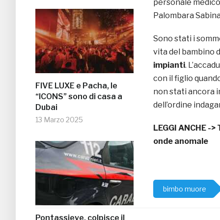
personale medico de
Palombara Sabina, 
Sono stati i sommo
vita del bambino d
impianti
. L’accad
con il figlio quan
FIVE LUXE e Pacha, le
non stati ancora 
“ICONS” sono di casa a
dell’ordine indaga
Dubai
13 Marzo 2025
LEGGI ANCHE ->
onde anomale
bimbo muore
Pontassieve, colpisce il