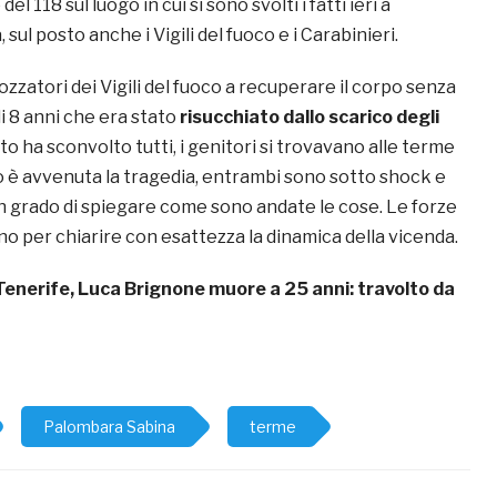
l 118 sul luogo in cui si sono svolti i fatti ieri a
sul posto anche i Vigili del fuoco e i Carabinieri.
zzatori dei Vigili del fuoco a recuperare il corpo senza
i 8 anni che era stato
risucchiato dallo scarico degli
uto ha sconvolto tutti, i genitori si trovavano alle terme
do è avvenuta la tragedia, entrambi sono sotto shock e
in grado di spiegare come sono andate le cose. Le forze
no per chiarire con esattezza la dinamica della vicenda.
Tenerife, Luca Brignone muore a 25 anni: travolto da
Palombara Sabina
terme