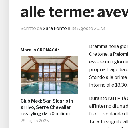
alle terme: aveva
Scritto da
Sara Fonte
il
18 Agosto 2023
Dramma nella giorn
More in CRONACA:
Cretone, a
Palom
essere una giornat
propria tragedia 
Stando alle prime
intorno alle 18.30
Durante l’attività
Club Med: San Sicario in
all’interno di una
arrivo, Serre Chevalier
restyling da 50 milioni
fuori rischiando d
28 Luglio 2025
fare
. In seguito 