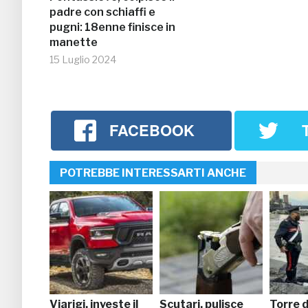
padre con schiaffi e
pugni: 18enne finisce in
manette
15 Luglio 2024
FACEBOOK
POTREBBE INTERESSARTI ANCHE
Viarigi, investe il
Scutari, pulisce
Torre d