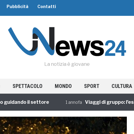
Pubblicità
Contatti
La notizia è giovane
SPETTACOLO
MONDO
SPORT
CULTURA
dando il settore
Viaggi di gruppo: l’esperi
1 annofa