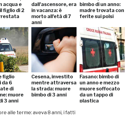
n acqua e
dall’ascensore, era
bimbo di un anno:
l figlio di 2
in vacanza: è
madre trovata con
rrestata
morto all’età di 7
ferite sui polsi
anni
 figlio
Cesena, investito
Fasano: bimbo di
i da 6
mentre attraversa
un anno e mezzo
ate di
la strada: muore
muore soffocato
me: muore
bimbo di 3 anni
da un tappo di
i 3 anni
plastica
 alle terme: aveva 8 anni, i fatti