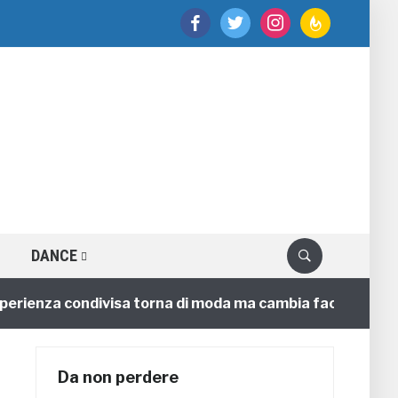
facebook
twitter
instagram
feedburner
DANCE
enza condivisa torna di moda ma cambia faccia
4 anni
Da non perdere