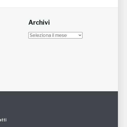
Archivi
Archivi
tti