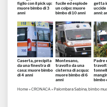
figlio con il pick up:
fucile ed esplode
getta i
muore bimbo di 3
un colpo: muore
uccide i
anni
bimbo di 10 anni
anni: a
Caserta, precipita
Montesano,
Padre e
da una finestra di
travolto da una
travolt
casa: muore bimbo
cisterna di acqua:
tonnell
di 4 anni
muore bimbo di 6
mangi
anni
bimbo d
Home
»
CRONACA
»
Palombara Sabina, bimbo muore