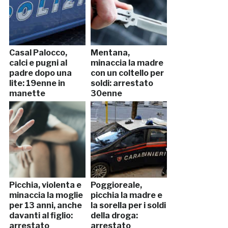
Casal Palocco,
Mentana,
calci e pugni al
minaccia la madre
padre dopo una
con un coltello per
lite: 19enne in
soldi: arrestato
manette
30enne
Picchia, violenta e
Poggioreale,
minaccia la moglie
picchia la madre e
per 13 anni, anche
la sorella per i soldi
davanti al figlio:
della droga:
arrestato
arrestato