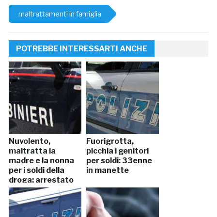
maltrattamenti in famiglia
POTREBBE INTERESSARTI ANCHE
Nuvolento,
Fuorigrotta,
maltratta la
picchia i genitori
madre e la nonna
per soldi: 33enne
per i soldi della
in manette
droga: arrestato