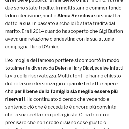
di rendere pubblica la fine del loro matrimonio. Tutte e
due sono state tradite. In molti stanno commentando
la loro decisione, anche
Alena Seredova
sui social ha
detto la sua. In passato anche lei è stata tradita dal
marito. Era il 2014 quando ha scoperto che Gigi Buffon
aveva una relazione clandestina con la sua attuale
compagna, Ilaria D’Amico.
L’ex moglie del famoso portiere si comportò in modo
totalmente diverso da Belen e Ilary Blasi, scelse infatti
la via della riservatezza. Molti utenti le hanno chiesto
di dire la sua e lei senza giri di parole ha fatto sapere
che
per il bene della famiglia sia meglio essere più
riservati
. Ha continuato dicendo che vedendo e
sentendo ciò che è accaduto è ancora più convinta
che la sua scelta era quella giusta. Ci ha tenuto a
precisare che non crede ci siano cose giuste o