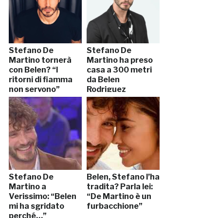
Stefano De
Stefano De
Martino tornerà
Martino ha preso
con Belen? “I
casa a 300 metri
ritorni di fiamma
da Belen
non servono”
Rodriguez
Stefano De
Belen, Stefano l’ha
Martino a
tradita? Parla lei:
Verissimo: “Belen
“De Martino è un
mi ha sgridato
furbacchione”
perché…”