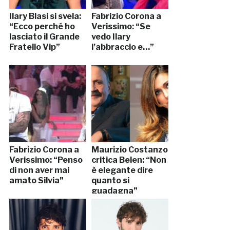
Ilary Blasi si svela:
Fabrizio Corona a
“Ecco perché ho
Verissimo: “Se
lasciato il Grande
vedo Ilary
Fratello Vip”
l’abbraccio e…”
Fabrizio Corona a
Maurizio Costanzo
Verissimo: “Penso
critica Belen: “Non
di non aver mai
è elegante dire
amato Silvia”
quanto si
guadagna”