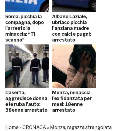
Roma, picchia la
Albano Laziale,
compagna, dopo
ubriaco picchia
l’arresto la
l’anziana madre
minaccia: “Ti
con calci e pugni:
scanno”
arrestato
Caserta,
Monza, minaccia
aggredisce donna
l’ex fidanzata per
e le ruba l’auto:
mesi: 18enne
38enne arrestato
arrestato
Home
»
CRONACA
»
Monza, ragazza strangolata