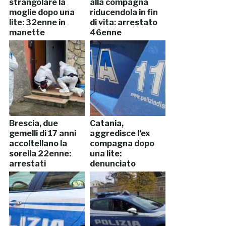
strangolare la
alla compagna
moglie dopo una
riducendola in fin
lite: 32enne in
di vita: arrestato
manette
46enne
Brescia, due
Catania,
gemelli di 17 anni
aggredisce l’ex
accoltellano la
compagna dopo
sorella 22enne:
una lite:
arrestati
denunciato
53enne