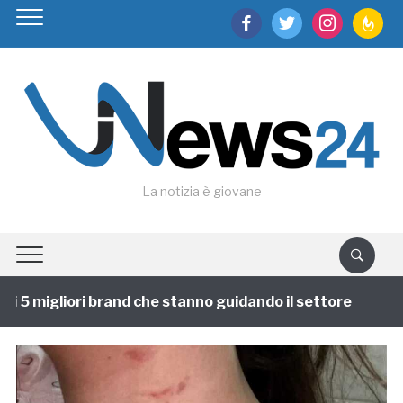
facebook
twitter
instagram
feedburn
La notizia è giovane
 5 migliori brand che stanno guidando il settore
1 a