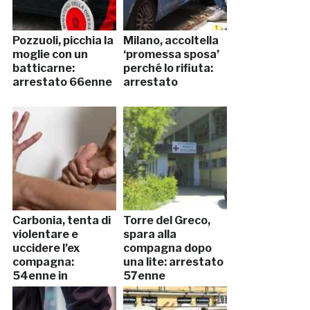
Pozzuoli, picchia la
Milano, accoltella
moglie con un
‘promessa sposa’
batticarne:
perché lo rifiuta:
arrestato 66enne
arrestato
Carbonia, tenta di
Torre del Greco,
violentare e
spara alla
uccidere l’ex
compagna dopo
compagna:
una lite: arrestato
54enne in
57enne
manette