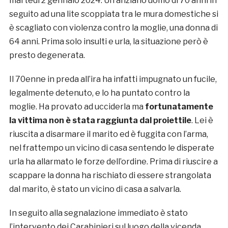
martedì 2 gennaio 2024. Un anziano uomo di 70 anni in
seguito ad una lite scoppiata tra le mura domestiche si
è scagliato con violenza contro la moglie, una donna di
64 anni. Prima solo insulti e urla, la situazione però è
presto degenerata.
Il 70enne in preda all’ira ha infatti impugnato un fucile,
legalmente detenuto, e lo ha puntato contro la
moglie. Ha provato ad ucciderla ma
fortunatamente
la vittima non è stata raggiunta dal proiettile
. Lei è
riuscita a disarmare il marito ed è fuggita con l’arma,
nel frattempo un vicino di casa sentendo le disperate
urla ha allarmato le forze dell’ordine. Prima di riuscire a
scappare la donna ha rischiato di essere strangolata
dal marito, è stato un vicino di casa a salvarla.
In seguito alla segnalazione immediato è stato
l’intervento dei Carabinieri sul luogo della vicenda,