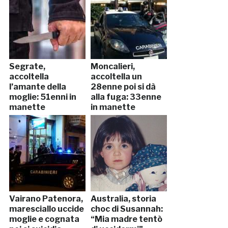
Segrate,
Moncalieri,
accoltella
accoltella un
l’amante della
28enne poi si dà
moglie: 51enni in
alla fuga: 33enne
manette
in manette
Vairano Patenora,
Australia, storia
maresciallo uccide
choc di Susannah:
moglie e cognata
“Mia madre tentò