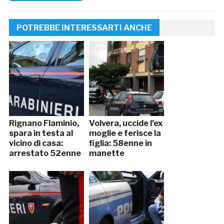
POTREBBE INTERESSARTI ANCHE
Rignano Flaminio,
Volvera, uccide l’ex
spara in testa al
moglie e ferisce la
vicino di casa:
figlia: 58enne in
arrestato 52enne
manette