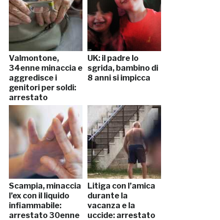
Valmontone,
UK: il padre lo
34enne minaccia e
sgrida, bambino di
aggredisce i
8 anni si impicca
genitori per soldi:
arrestato
Scampia, minaccia
Litiga con l’amica
l’ex con il liquido
durante la
infiammabile:
vacanza e la
arrestato 30enne
uccide: arrestato