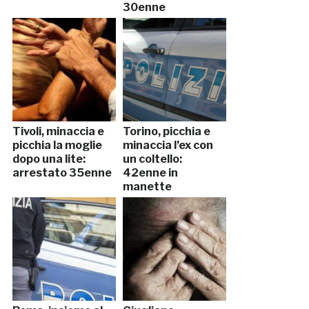
30enne
Tivoli, minaccia e
Torino, picchia e
picchia la moglie
minaccia l’ex con
dopo una lite:
un coltello:
arrestato 35enne
42enne in
manette