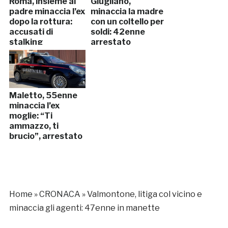
Roma, insieme al
Giugliano,
padre minaccia l’ex
minaccia la madre
dopo la rottura:
con un coltello per
accusati di
soldi: 42enne
stalking
arrestato
Maletto, 55enne
minaccia l’ex
moglie: “Ti
ammazzo, ti
brucio”, arrestato
Home
»
CRONACA
»
Valmontone, litiga col vicino e
minaccia gli agenti: 47enne in manette