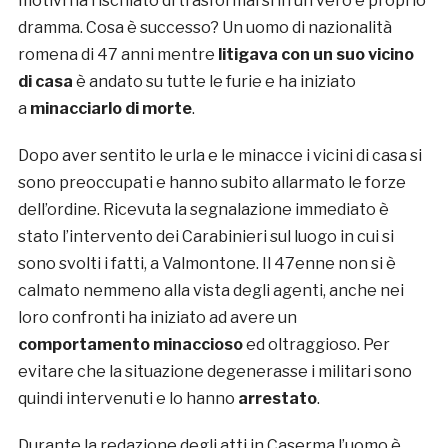
motivi ha rischiato di trasformarsi in un vero e proprio
dramma. Cosa è successo? Un uomo di nazionalità
romena di 47 anni mentre
litigava con un suo vicino
di casa
è andato su tutte le furie e ha iniziato
a
minacciarlo di morte
.
Dopo aver sentito le urla e le minacce i vicini di casa si
sono preoccupati e hanno subito allarmato le forze
dell’ordine. Ricevuta la segnalazione immediato è
stato l’intervento dei Carabinieri sul luogo in cui si
sono svolti i fatti, a Valmontone. Il 47enne non si è
calmato nemmeno alla vista degli agenti, anche nei
loro confronti ha iniziato ad avere un
comportamento minaccioso
ed oltraggioso. Per
evitare che la situazione degenerasse i militari sono
quindi intervenuti e lo hanno
arrestato
.
Durante la redazione degli atti in Caserma l’uomo è