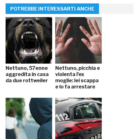
POTREBBE INTERESSARTI ANCHE
Nettuno, 57enne
Nettuno, picchia e
aggredita in casa
violenta l’ex
da due rottweiler
moglie: lei scappa
e lo fa arrestare