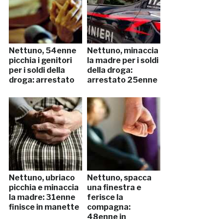
Nettuno, 54enne
Nettuno, minaccia
picchia i genitori
la madre per i soldi
per i soldi della
della droga:
droga: arrestato
arrestato 25enne
Nettuno, ubriaco
Nettuno, spacca
picchia e minaccia
una finestra e
la madre: 31enne
ferisce la
finisce in manette
compagna:
48enne in