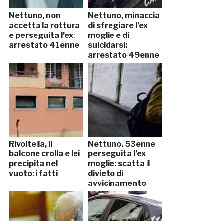
Nettuno, non
Nettuno, minaccia
accetta la rottura
di sfregiare l’ex
e perseguita l’ex:
moglie e di
arrestato 41enne
suicidarsi:
arrestato 49enne
Rivoltella, il
Nettuno, 53enne
balcone crolla e lei
perseguita l’ex
precipita nel
moglie: scatta il
vuoto: i fatti
divieto di
avvicinamento