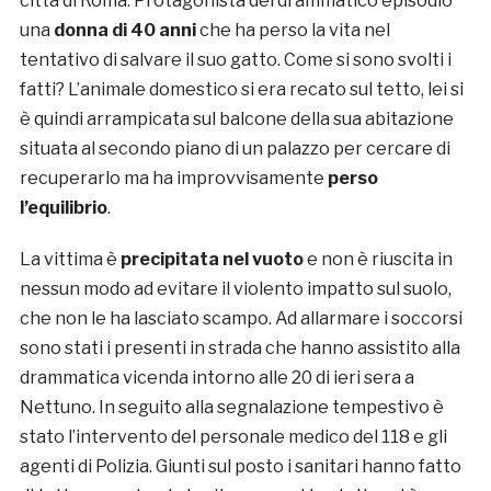
città di Roma. Protagonista del drammatico episodio
una
donna di 40 anni
che ha perso la vita nel
tentativo di salvare il suo gatto. Come si sono svolti i
fatti? L’animale domestico si era recato sul tetto, lei si
è quindi arrampicata sul balcone della sua abitazione
situata al secondo piano di un palazzo per cercare di
recuperarlo ma ha improvvisamente
perso
l’equilibrio
.
La vittima è
precipitata nel vuoto
e non è riuscita in
nessun modo ad evitare il violento impatto sul suolo,
che non le ha lasciato scampo. Ad allarmare i soccorsi
sono stati i presenti in strada che hanno assistito alla
drammatica vicenda intorno alle 20 di ieri sera a
Nettuno. In seguito alla segnalazione tempestivo è
stato l’intervento del personale medico del 118 e gli
agenti di Polizia. Giunti sul posto i sanitari hanno fatto