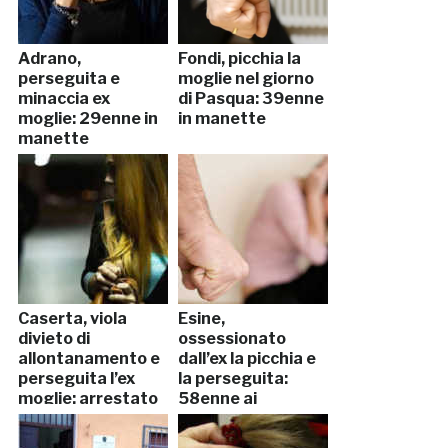
Adrano,
Fondi, picchia la
perseguita e
moglie nel giorno
minaccia ex
di Pasqua: 39enne
moglie: 29enne in
in manette
manette
Caserta, viola
Esine,
divieto di
ossessionato
allontanamento e
dall’ex la picchia e
perseguita l’ex
la perseguita:
moglie: arrestato
58enne ai
domiciliari