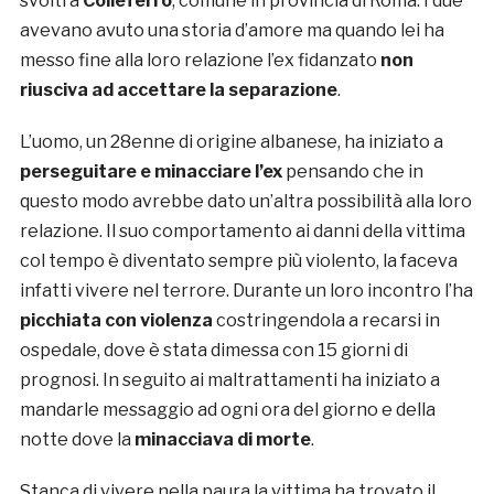
svolti a
Colleferro
, comune in provincia di Roma. I due
avevano avuto una storia d’amore ma quando lei ha
messo fine alla loro relazione l’ex fidanzato
non
riusciva ad accettare la separazione
.
L’uomo, un 28enne di origine albanese, ha iniziato a
perseguitare e minacciare
l’ex
pensando che in
questo modo avrebbe dato un’altra possibilità alla loro
relazione. Il suo comportamento ai danni della vittima
col tempo è diventato sempre più violento, la faceva
infatti vivere nel terrore. Durante un loro incontro l’ha
picchiata con violenza
costringendola a recarsi in
ospedale, dove è stata dimessa con 15 giorni di
prognosi. In seguito ai maltrattamenti ha iniziato a
mandarle messaggio ad ogni ora del giorno e della
notte dove la
minacciava di morte
.
Stanca di vivere nella paura la vittima ha trovato il