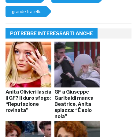
grande fratello
POTREBBE INTERESSARTI ANCHE
Anita Olivieri lascia
GF a Giuseppe
il GF? Il duro sfogo:
Garibaldi manca
“Reputazione
Beatrice, Anita
rovinata”
spiazza: “È solo
noia”