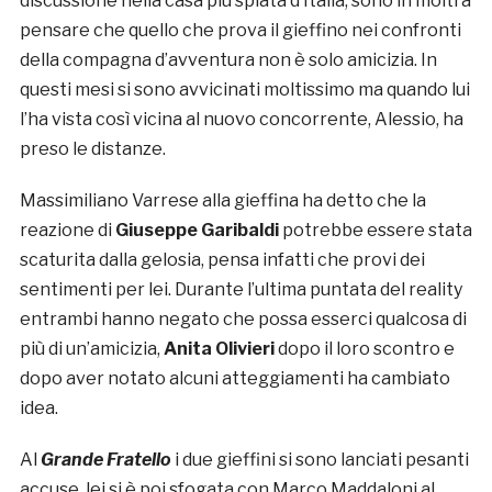
discussione nella casa più spiata d’Italia, sono in molti a
pensare che quello che prova il gieffino nei confronti
della compagna d’avventura non è solo amicizia. In
questi mesi si sono avvicinati moltissimo ma quando lui
l’ha vista così vicina al nuovo concorrente, Alessio, ha
preso le distanze.
Massimiliano Varrese alla gieffina ha detto che la
reazione di
Giuseppe Garibaldi
potrebbe essere stata
scaturita dalla gelosia, pensa infatti che provi dei
sentimenti per lei. Durante l’ultima puntata del reality
entrambi hanno negato che possa esserci qualcosa di
più di un’amicizia,
Anita Olivieri
dopo il loro scontro e
dopo aver notato alcuni atteggiamenti ha cambiato
idea.
Al
Grande Fratello
i due gieffini si sono lanciati pesanti
accuse, lei si è poi sfogata con Marco Maddaloni al