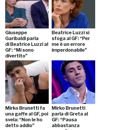
Giuseppe
Beatrice Luzzi si
Garibaldi parla
sfoga al GF: “Per
di Beatrice Luzzi al
me è un errore
GF: “Mi sono
imperdonabile”
divertito”
Mirko Brunetti fa
Mirko Brunetti
una gaffe al GF, poi
parla di Greta al
svela: “Non le ho
GF: “Pausa
detto addio”
abbastanza