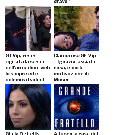
grave”
Gf Vip, viene
Clamoroso GF Vip
rigirata la scena
– Ignazio lascia la
dell’armadio: il web
casa, ecco la
lo scopre ed è
motivazione di
polemica [video]
Moser
Giulia De Lellis
A fuoco la casa del