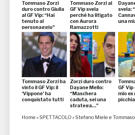
Tommaso Zorzi
Tommaso Zorzi al
Dayane
duro contro Giulia
GF Vip svela
svela: 
al GF Vip: “Hai
perché ha litigato
Cannav
tenuto al
con Aurora
una mi
personaggio”
Ramazzotti
Tommaso Zorzi ha
Zorzi duro contro
Tommas
vinto il GF Vip: il
Dayane Mello:
GF Vip s
‘Vippone’ ha
“Maschera
mio ex 
conquistato tutti
caduta, sei una
picchi
stratega…”
Home
»
SPETTACOLO
»
Stefano Miele e Tommaso Zo