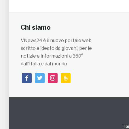
Chi siamo
VNews24 è il nuovo portale web,
scritto e ideato da giovani, per le
notizie e informazioni a 360°
dall’Italia e dal mondo
facebook
twitter
instagram
feedburner
Il