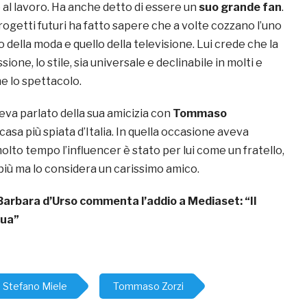
e al lavoro. Ha anche detto di essere un
suo grande fan
.
progetti futuri ha fatto sapere che a volte cozzano l’uno
o della moda e quello della televisione. Lui crede che la
ione, lo stile, sia universale e declinabile in molti e
e lo spettacolo.
eva parlato della sua amicizia con
Tommaso
casa più spiata d’Italia. In quella occasione aveva
olto tempo l’influencer è stato per lui come un fratello,
più ma lo considera un carissimo amico.
Barbara d’Urso commenta l’addio a Mediaset: “Il
qua”
Stefano Miele
Tommaso Zorzi