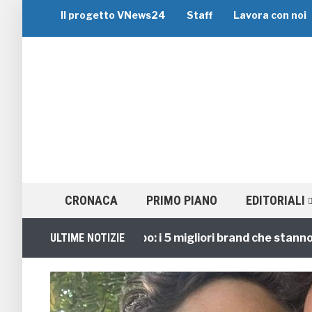
Il progetto VNews24
Staff
Lavora con noi
CRONACA
PRIMO PIANO
EDITORIALI
Viaggi di Gruppo: i 5 migliori brand che stanno guida
ULTIME NOTIZIE