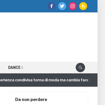
facebook
twitter
instagram
feedburner
DANCE
nza condivisa torna di moda ma cambia faccia
4 annif
Da non perdere