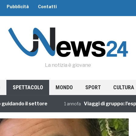
Pubblicità
Contatti
La notizia è giovane
SPETTACOLO
MONDO
SPORT
CULTURA
ndo il settore
Viaggi di gruppo: l’esperie
1 annofa