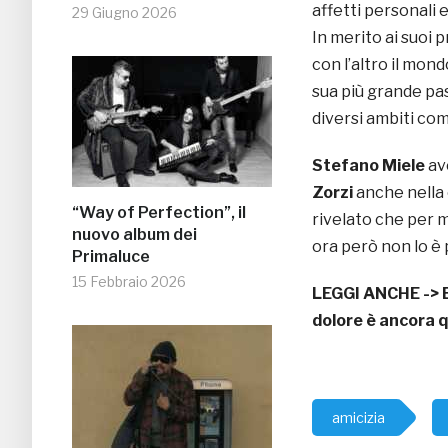
affetti personali 
29 Giugno 2026
In merito ai suoi 
con l’altro il mond
sua più grande pass
diversi ambiti com
Stefano Miele
av
Zorzi
anche nella 
“Way of Perfection”, il
rivelato che per m
nuovo album dei
ora però non lo è 
Primaluce
15 Febbraio 2026
LEGGI ANCHE ->
dolore è ancora 
amicizia