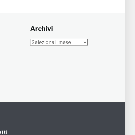
Archivi
Archivi
tti