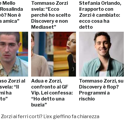
 Mello
Tommaso Zorzi
Stefania Orlando,
“Rosalinda
svela: “Ecco
il rapporto con
ò? Non è
perché ho scelto
Zorzi è cambiato:
a amica”
Discovery e non
ecco cosa ha
Mediaset”
detto
o Zorzi al
Adua e Zorzi,
Tommaso Zorzi, su
vela: “Il
confronto al GF
Discovery è flop?
mi ha
Vip. Lei confessa:
Programmi a
ato”
“Ho detto una
rischio
bugia”
rzi ai ferri corti? L’ex gieffino fa chiarezza