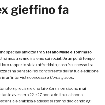
’ex gieffino fa
una speciale amicizia tra
Stefano Miele e Tommaso
tti si mostravano insieme sui social. Da un po’ di tempo
 loro rapporto si sia raffreddato, cosa è successo tra
ezza ci ha pensato l’ex concorrente dell’attuale edizione
lo
in un’intervista concessa a
Coming soon.
a tenuto a precisare che lui e Zorzi non si sono
mai
stante avessero 22 e 27 anni a detta sua hanno
escenziale amicizia e adesso si stanno dedicando agli