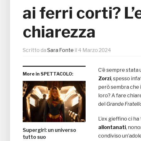
ai ferri corti? L
chiarezza
Scritto da
Sara Fonte
il
4 Marzo 2024
C’è sempre stata 
More in SPETTACOLO:
Zorzi
, spesso infa
però sembra che il
loro? A fare chiar
del
Grande Fratel
L’ex gieffino ci h
allontanati
, nono
Supergirl: un universo
condiviso un’adol
tutto suo