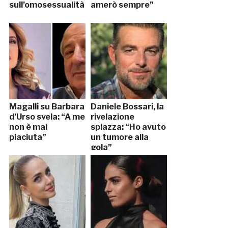
sull’omosessualità
amerò sempre”
Magalli su Barbara
Daniele Bossari, la
d’Urso svela: “A me
rivelazione
non è mai
spiazza: “Ho avuto
piaciuta”
un tumore alla
gola”