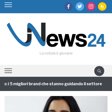
facebook
twitter
instagram
feedburn
La notizia è giovane
: i 5 migliori brand che stanno guidando il settore
1