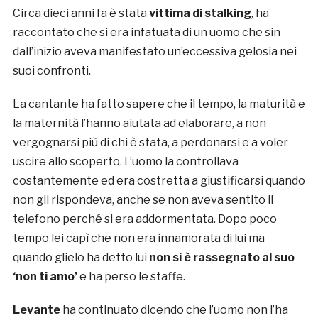
Circa dieci anni fa è stata
vittima di stalking
, ha
raccontato che si era infatuata di un uomo che sin
dall’inizio aveva manifestato un’eccessiva gelosia nei
suoi confronti.
La cantante ha fatto sapere che il tempo, la maturità e
la maternità l’hanno aiutata ad elaborare, a non
vergognarsi più di chi è stata, a perdonarsi e a voler
uscire allo scoperto. L’uomo la controllava
costantemente ed era costretta a giustificarsi quando
non gli rispondeva, anche se non aveva sentito il
telefono perché si era addormentata. Dopo poco
tempo lei capì che non era innamorata di lui ma
quando glielo ha detto lui
non si è rassegnato al suo
‘non ti amo’
e ha perso le staffe.
Levante
ha continuato dicendo che l’uomo non l’ha