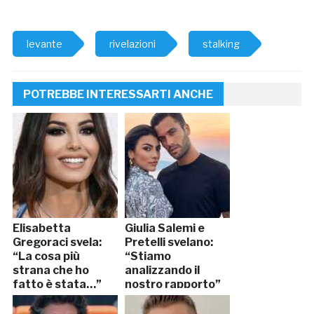
levante
rivelazioni
stalking
POTREBBE INTERESSARTI ANCHE
Elisabetta
Giulia Salemi e
Gregoraci svela:
Pretelli svelano:
“La cosa più
“Stiamo
strana che ho
analizzando il
fatto è stata…”
nostro rapporto”