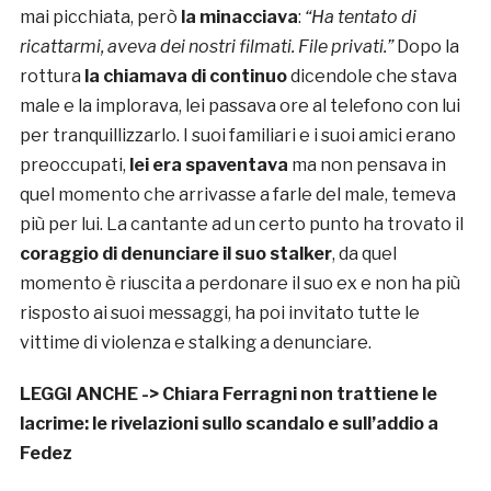
mai picchiata, però
la minacciava
:
“Ha tentato di
ricattarmi, aveva dei nostri filmati. File privati.”
Dopo la
rottura
la chiamava di continuo
dicendole che stava
male e la implorava, lei passava ore al telefono con lui
per tranquillizzarlo. I suoi familiari e i suoi amici erano
preoccupati,
lei era spaventava
ma non pensava in
quel momento che arrivasse a farle del male, temeva
più per lui. La cantante ad un certo punto ha trovato il
coraggio di denunciare il suo stalker
, da quel
momento è riuscita a perdonare il suo ex e non ha più
risposto ai suoi messaggi, ha poi invitato tutte le
vittime di violenza e stalking a denunciare.
LEGGI ANCHE ->
Chiara Ferragni non trattiene le
lacrime: le rivelazioni sullo scandalo e sull’addio a
Fedez