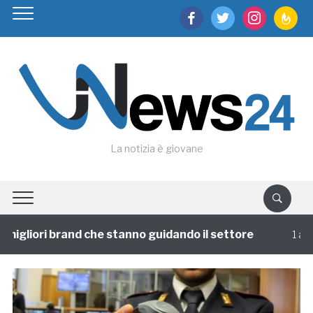
facebook
twitter
instagram
feedburn
La notizia è giovane
igliori brand che stanno guidando il settore
1 annofa