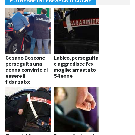
POTREBBE INTERESSARTI ANCHE
Cesano Boscone,
Labico, perseguita
perseguita una
e aggredisce l’ex
donna convinto di
moglie: arrestato
essere il
54enne
fidanzato:
arrestato