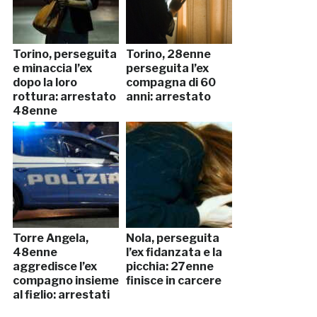
Torino, perseguita
Torino, 28enne
e minaccia l’ex
perseguita l’ex
dopo la loro
compagna di 60
rottura: arrestato
anni: arrestato
48enne
Torre Angela,
Nola, perseguita
48enne
l’ex fidanzata e la
aggredisce l’ex
picchia: 27enne
compagno insieme
finisce in carcere
al figlio: arrestati