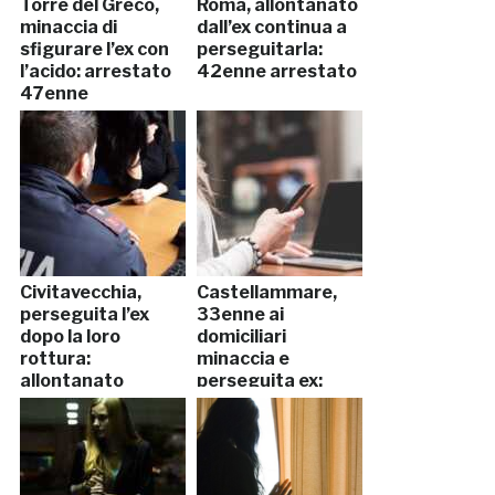
Torre del Greco,
Roma, allontanato
minaccia di
dall’ex continua a
sfigurare l’ex con
perseguitarla:
l’acido: arrestato
42enne arrestato
47enne
Civitavecchia,
Castellammare,
perseguita l’ex
33enne ai
dopo la loro
domiciliari
rottura:
minaccia e
allontanato
perseguita ex:
30enne
arrestato