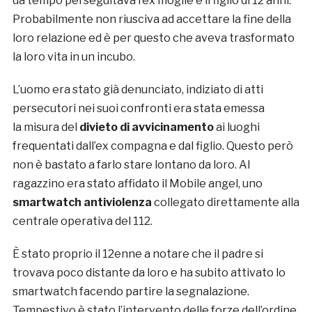
da tempo perseguitava l’ex moglie e il figlio di 12 anni.
Probabilmente non riusciva ad accettare la fine della
loro relazione ed è per questo che aveva trasformato
la loro vita in un incubo.
L’uomo era stato già denunciato, indiziato di atti
persecutori nei suoi confronti era stata emessa
la misura del
divieto di avvicinamento
ai luoghi
frequentati dall’ex compagna e dal figlio. Questo però
non è bastato a farlo stare lontano da loro. Al
ragazzino era stato affidato il Mobile angel, uno
smartwatch antiviolenza
collegato direttamente alla
centrale operativa del 112.
È stato proprio il 12enne a notare che il padre si
trovava poco distante da loro e ha subito attivato lo
smartwatch facendo partire la segnalazione.
Tempestivo è stato l’intervento delle forze dell’ordine