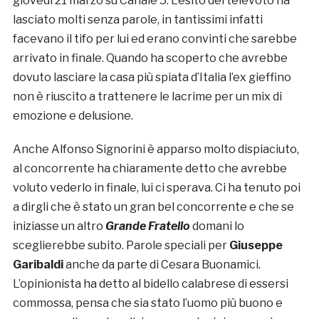
giovedì 21 marzo su Canale 5. L’esito del televoto ha
lasciato molti senza parole, in tantissimi infatti
facevano il tifo per lui ed erano convinti che sarebbe
arrivato in finale. Quando ha scoperto che avrebbe
dovuto lasciare la casa più spiata d’Italia l’ex gieffino
non è riuscito a trattenere le lacrime per un mix di
emozione e delusione.
Anche Alfonso Signorini è apparso molto dispiaciuto,
al concorrente ha chiaramente detto che avrebbe
voluto vederlo in finale, lui ci sperava. Ci ha tenuto poi
a dirgli che è stato un gran bel concorrente e che se
iniziasse un altro
Grande Fratello
domani lo
sceglierebbe subito. Parole speciali per
Giuseppe
Garibaldi
anche da parte di Cesara Buonamici.
L’opinionista ha detto al bidello calabrese di essersi
commossa, pensa che sia stato l’uomo più buono e