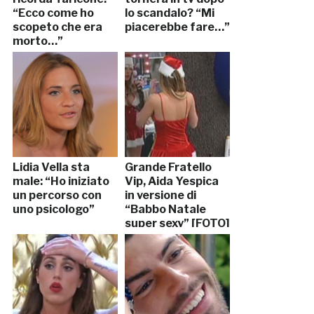
“Ecco come ho
lo scandalo? “Mi
scopeto che era
piacerebbe fare…”
morto…”
Lidia Vella sta
Grande Fratello
male: “Ho iniziato
Vip, Aida Yespica
un percorso con
in versione di
uno psicologo”
“Babbo Natale
super sexy” [FOTO]