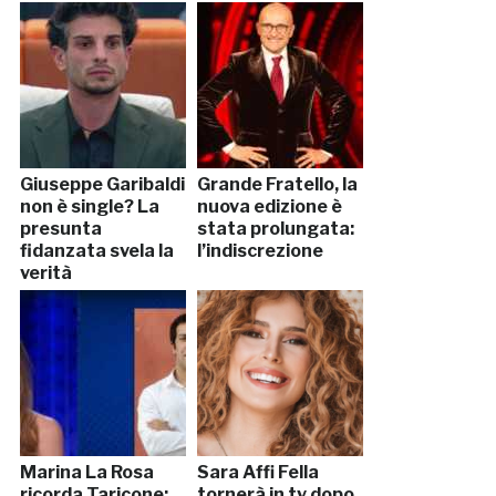
Giuseppe Garibaldi
Grande Fratello, la
non è single? La
nuova edizione è
presunta
stata prolungata:
fidanzata svela la
l’indiscrezione
verità
Marina La Rosa
Sara Affi Fella
ricorda Taricone:
tornerà in tv dopo