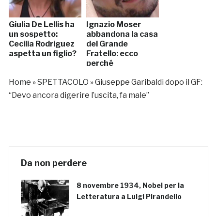
Giulia De Lellis ha
Ignazio Moser
un sospetto:
abbandona la casa
Cecilia Rodriguez
del Grande
aspetta un figlio?
Fratello: ecco
perché
Home
»
SPETTACOLO
»
Giuseppe Garibaldi dopo il GF:
“Devo ancora digerire l’uscita, fa male”
Da non perdere
8 novembre 1934, Nobel per la
Letteratura a Luigi Pirandello