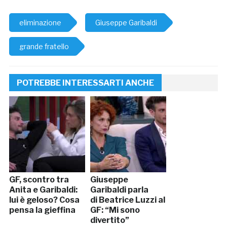
eliminazione
Giuseppe Garibaldi
grande fratello
POTREBBE INTERESSARTI ANCHE
GF, scontro tra
Giuseppe
Anita e Garibaldi:
Garibaldi parla
lui è geloso? Cosa
di Beatrice Luzzi al
pensa la gieffina
GF: “Mi sono
divertito”