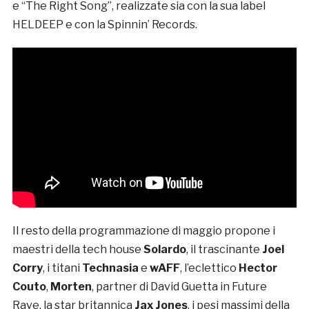
e “The Right Song”, realizzate sia con la sua label
HELDEEP e con la Spinnin’ Records.
Il resto della programmazione di maggio propone i
maestri della tech house
Solardo
, il trascinante
Joel
Corry
, i titani
Technasia
e
wAFF
, l’eclettico
Hector
Couto
,
Morten
, partner di David Guetta in Future
Rave, la star britannica
Jax Jones
, i pesi massimi della