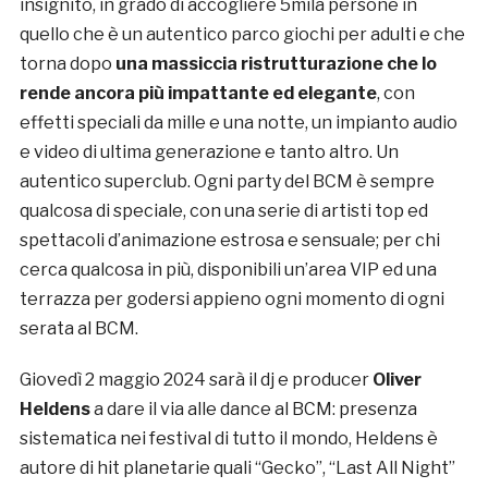
insignito, in grado di accogliere 5mila persone in
quello che è un autentico parco giochi per adulti e che
torna dopo
una massiccia ristrutturazione che lo
rende ancora più impattante ed elegante
, con
effetti speciali da mille e una notte, un impianto audio
e video di ultima generazione e tanto altro. Un
autentico superclub. Ogni party del BCM è sempre
qualcosa di speciale, con una serie di artisti top ed
spettacoli d’animazione estrosa e sensuale; per chi
cerca qualcosa in più, disponibili un’area VIP ed una
terrazza per godersi appieno ogni momento di ogni
serata al BCM.
Giovedì 2 maggio 2024 sarà il dj e producer
Oliver
Heldens
a dare il via alle dance al BCM: presenza
sistematica nei festival di tutto il mondo, Heldens è
autore di hit planetarie quali “Gecko”, “Last All Night”