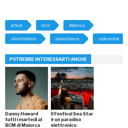
artbat
bcm
Maiorca
oliverheldens
planetdance
rudimental
POTREBBE INTERESSARTI ANCHE
Danny Howard
Il Festival Sea Star
tutti i martedì al
è un paradiso
BCM di Maiorca
elettronico