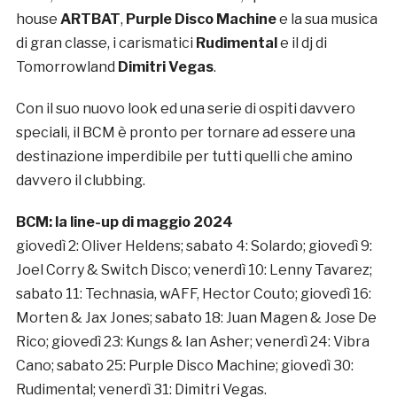
house
ARTBAT
,
Purple Disco Machine
e la sua musica
di gran classe, i carismatici
Rudimental
e il dj di
Tomorrowland
Dimitri Vegas
.
Con il suo nuovo look ed una serie di ospiti davvero
speciali, il BCM è pronto per tornare ad essere una
destinazione imperdibile per tutti quelli che amino
davvero il clubbing.
BCM: la line-up di maggio 2024
giovedì 2: Oliver Heldens; sabato 4: Solardo; giovedì 9:
Joel Corry & Switch Disco; venerdì 10: Lenny Tavarez;
sabato 11: Technasia, wAFF, Hector Couto; giovedì 16:
Morten & Jax Jones; sabato 18: Juan Magen & Jose De
Rico; giovedì 23: Kungs & Ian Asher; venerdì 24: Vibra
Cano; sabato 25: Purple Disco Machine; giovedì 30:
Rudimental; venerdì 31: Dimitri Vegas.