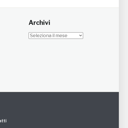
Archivi
Archivi
tti