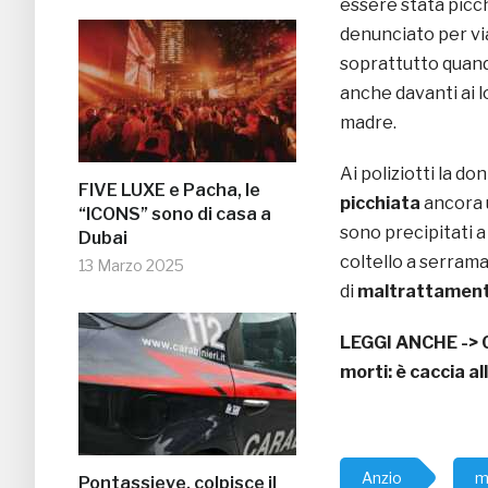
essere stata picch
denunciato per vi
soprattutto quando
anche davanti ai lo
madre.
Ai poliziotti la d
FIVE LUXE e Pacha, le
picchiata
ancora u
“ICONS” sono di casa a
sono precipitati 
Dubai
coltello a serrama
13 Marzo 2025
di
maltrattamenti
LEGGI ANCHE ->
morti: è caccia a
Anzio
m
Pontassieve, colpisce il