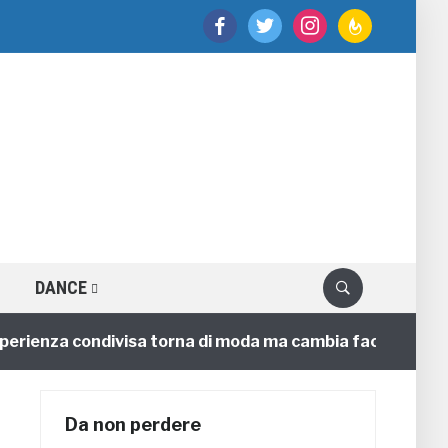
facebook
twitter
instagram
feedburner
DANCE
ienza condivisa torna di moda ma cambia faccia
4 ann
Da non perdere