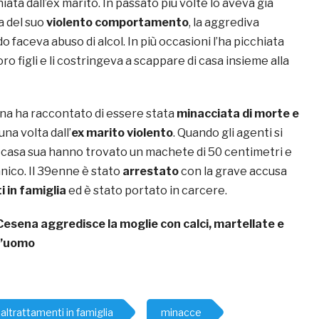
iata dall’ex marito. In passato più volte lo aveva già
a del suo
violento comportamento
, la aggrediva
 faceva abuso di alcol. In più occasioni l’ha picchiata
ro figli e li costringeva a scappare di casa insieme alla
onna ha raccontato di essere stata
minacciata di morte e
na volta dall’
ex marito violento
. Quando gli agenti si
a casa sua hanno trovato un machete di 50 centimetri e
nico. Il 39enne è stato
arrestato
con la grave accusa
 in famiglia
ed è stato portato in carcere.
Cesena aggredisce la moglie con calci, martellate e
ll’uomo
altrattamenti in famiglia
minacce