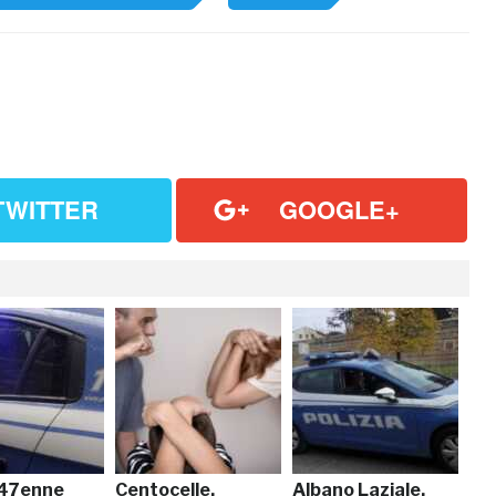
TWITTER
GOOGLE+
 47enne
Centocelle,
Albano Laziale,