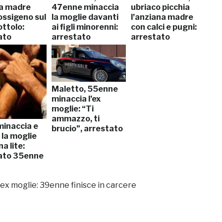
la madre
47enne minaccia
ubriaco picchia
ossigeno sul
la moglie davanti
l’anziana madre
ottolo:
ai figli minorenni:
con calci e pugni:
ato
arrestato
arrestato
Maletto, 55enne
minaccia l’ex
moglie: “Ti
ammazzo, ti
 minaccia e
brucio”, arrestato
 la moglie
a lite:
ato 35enne
ex moglie: 39enne finisce in carcere