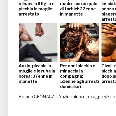
minaccia il figlio e
madre con un paio
lascia 
picchia la moglie:
di forbici: 22enne
senza 
arrestato
in manette
pianer
arrest
Anzio, picchia la
Per anni picchia e
Tivoli,
moglie e le ruba la
minaccia la
picchia
borsa: 37enne in
compagna:
dopo un
manette
51enne agli arresti
arrest
domiciliari
Home
»
CRONACA
»
Anzio, minaccia e aggredisce 