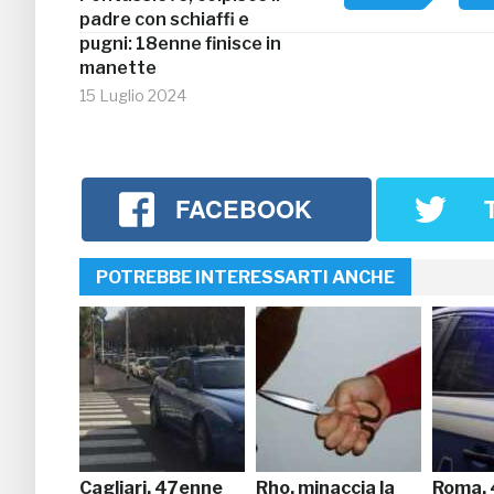
padre con schiaffi e
pugni: 18enne finisce in
manette
15 Luglio 2024
FACEBOOK
POTREBBE INTERESSARTI ANCHE
Cagliari, 47enne
Rho, minaccia la
Roma,