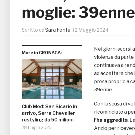
moglie: 39enne 
Scritto da
Sara Fonte
il
2 Maggio 2024
Nei giorni scorsi 
More in CRONACA:
violenze da parte 
continuava a rend
ad accettare che l
presa proprio a c
39enne.
Con la scusa di vo
Club Med: San Sicario in
ricominciato a per
arrivo, Serre Chevalier
restyling da 50 milioni
l’ha aggredita
. L
28 Luglio 2025
Anzio per ricever