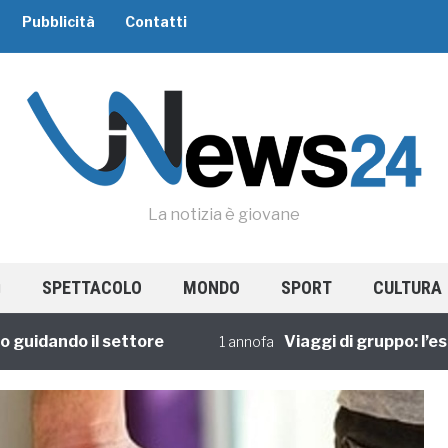
Pubblicità
Contatti
La notizia è giovane
SPETTACOLO
MONDO
SPORT
CULTURA
dando il settore
Viaggi di gruppo: l’esper
1 annofa