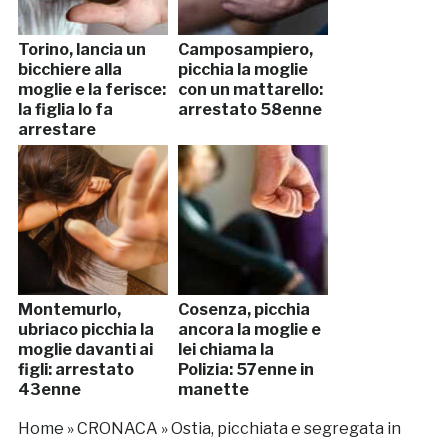
Torino, lancia un
Camposampiero,
bicchiere alla
picchia la moglie
moglie e la ferisce:
con un mattarello:
la figlia lo fa
arrestato 58enne
arrestare
Montemurlo,
Cosenza, picchia
ubriaco picchia la
ancora la moglie e
moglie davanti ai
lei chiama la
figli: arrestato
Polizia: 57enne in
43enne
manette
Home
»
CRONACA
»
Ostia, picchiata e segregata in