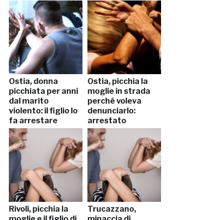
Ostia, donna
Ostia, picchia la
picchiata per anni
moglie in strada
dal marito
perché voleva
violento: il figlio lo
denunciarlo:
fa arrestare
arrestato
Rivoli, picchia la
Trucazzano,
moglie e il figlio di
minaccia di