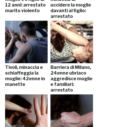
12 anni: arrestato
uccidere la moglie
marito violento
davanti al figlio:
arrestato
Tivoli, minaccia e
Barriera di Milano,
schiaffeggia la
24enne ubriaco
moglie: 42enne in
aggredisce moglie
manette
e familiari:
arrestato