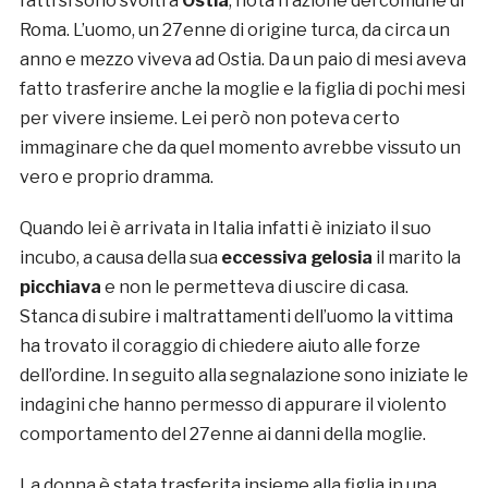
fatti si sono svolti a
Ostia
, nota frazione del comune di
Roma. L’uomo, un 27enne di origine turca, da circa un
anno e mezzo viveva ad Ostia. Da un paio di mesi aveva
fatto trasferire anche la moglie e la figlia di pochi mesi
per vivere insieme. Lei però non poteva certo
immaginare che da quel momento avrebbe vissuto un
vero e proprio dramma.
Quando lei è arrivata in Italia infatti è iniziato il suo
incubo, a causa della sua
eccessiva gelosia
il marito la
picchiava
e non le permetteva di uscire di casa.
Stanca di subire i maltrattamenti dell’uomo la vittima
ha trovato il coraggio di chiedere aiuto alle forze
dell’ordine. In seguito alla segnalazione sono iniziate le
indagini che hanno permesso di appurare il violento
comportamento del 27enne ai danni della moglie.
La donna è stata trasferita insieme alla figlia in una