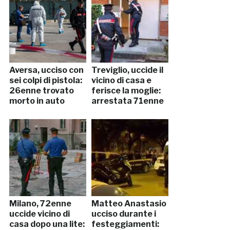
Aversa, ucciso con
Treviglio, uccide il
sei colpi di pistola:
vicino di casa e
26enne trovato
ferisce la moglie:
morto in auto
arrestata 71enne
Milano, 72enne
Matteo Anastasio
uccide vicino di
ucciso durante i
casa dopo una lite:
festeggiamenti: