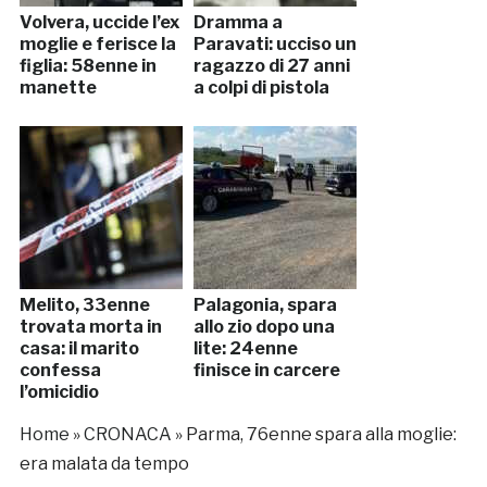
Volvera, uccide l’ex
Dramma a
moglie e ferisce la
Paravati: ucciso un
figlia: 58enne in
ragazzo di 27 anni
manette
a colpi di pistola
Melito, 33enne
Palagonia, spara
trovata morta in
allo zio dopo una
casa: il marito
lite: 24enne
confessa
finisce in carcere
l’omicidio
Home
»
CRONACA
»
Parma, 76enne spara alla moglie:
era malata da tempo