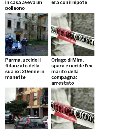
in casa aveva un
era con il nipote
poligono
Parma, uccide il
Oriago di Mira,
fidanzato della
spara e uccide l’ex
sua ex: 20enne in
marito della
manette
compagna:
arrestato