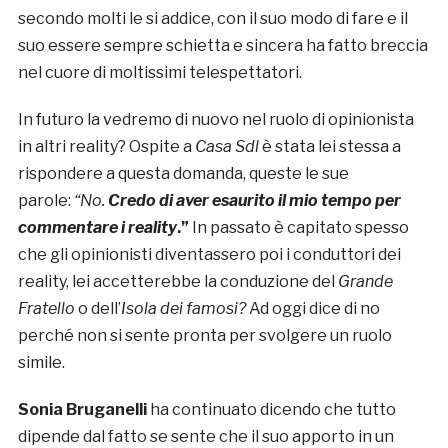
secondo molti le si addice, con il suo modo di fare e il
suo essere sempre schietta e sincera ha fatto breccia
nel cuore di moltissimi telespettatori.
In futuro la vedremo di nuovo nel ruolo di opinionista
in altri reality? Ospite a
Casa Sdl
è stata lei stessa a
rispondere a questa domanda, queste le sue
parole:
“No.
Credo di aver esaurito il mio tempo per
commentare i reality
.”
In passato è capitato spesso
che gli opinionisti diventassero poi i conduttori dei
reality, lei accetterebbe la conduzione del
Grande
Fratello
o dell’
Isola dei famosi?
Ad oggi dice di no
perché non si sente pronta per svolgere un ruolo
simile.
Sonia Bruganelli
ha continuato dicendo che tutto
dipende dal fatto se sente che il suo apporto in un