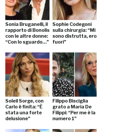
Sonia Bruganelli, il
Sophie Codegoni
rapporto di Bonolis
sulla chirurgia: “Mi
con le altre donne:
sono distrutta, ero
“Con lo sguardo…”
fuori”
Soleil Sorge, con
Filippo Bisciglia
Carlo è finita: “È
grato a Maria De
stata una forte
Filippi: “Per me è la
delusione”
numero 1”