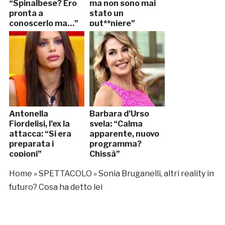
“Spinalbese? Ero
ma non sono mai
pronta a
stato un
conoscerlo ma…”
put**niere”
Antonella
Barbara d’Urso
Fiordelisi, l’ex la
svela: “Calma
attacca: “Si era
apparente, nuovo
preparata i
programma?
copioni”
Chissà”
Home
»
SPETTACOLO
»
Sonia Bruganelli, altri reality in
futuro? Cosa ha detto lei