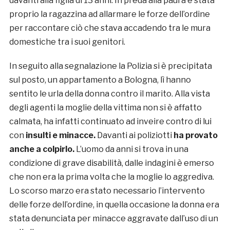
davanti alla figlia di 13 anni. In preda alla paura è stata
proprio la ragazzina ad allarmare le forze dell’ordine
per raccontare ciò che stava accadendo tra le mura
domestiche tra i suoi genitori.
In seguito alla segnalazione la Polizia si è precipitata
sul posto, un appartamento a Bologna, lì hanno
sentito le urla della donna contro il marito. Alla vista
degli agenti la moglie della vittima non si è affatto
calmata, ha infatti continuato ad inveire contro di lui
con
insulti e minacce.
Davanti ai poliziotti
ha provato
anche a colpirlo.
L’uomo da anni si trova in una
condizione di grave disabilità, dalle indagini è emerso
che non era la prima volta che la moglie lo aggrediva.
Lo scorso marzo era stato necessario l’intervento
delle forze dell’ordine, in quella occasione la donna era
stata denunciata per minacce aggravate dall’uso di un