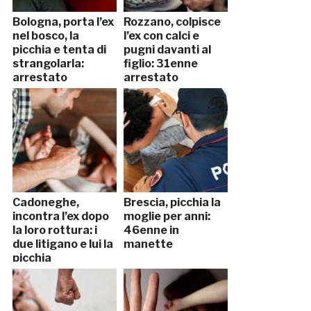
Bologna, porta l’ex
Rozzano, colpisce
nel bosco, la
l’ex con calci e
picchia e tenta di
pugni davanti al
strangolarla:
figlio: 31enne
arrestato
arrestato
Cadoneghe,
Brescia, picchia la
incontra l’ex dopo
moglie per anni:
la loro rottura: i
46enne in
due litigano e lui la
manette
picchia