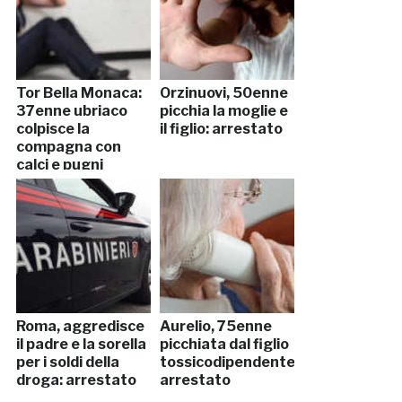
Tor Bella Monaca:
Orzinuovi, 50enne
37enne ubriaco
picchia la moglie e
colpisce la
il figlio: arrestato
compagna con
calci e pugni
Roma, aggredisce
Aurelio, 75enne
il padre e la sorella
picchiata dal figlio
per i soldi della
tossicodipendente:
droga: arrestato
arrestato