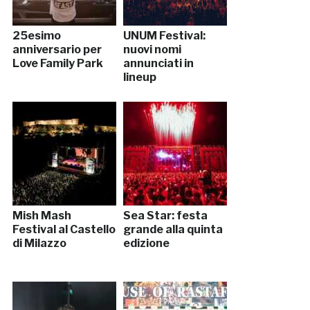
25esimo
UNUM Festival:
anniversario per
nuovi nomi
Love Family Park
annunciati in
lineup
Mish Mash
Sea Star: festa
Festival al Castello
grande alla quinta
di Milazzo
edizione