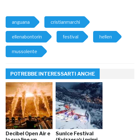
anguana
cristianmarchi
ellenabontorin
festival
hellen
mussolente
POTREBBE INTERESSARTI ANCHE
Decibel Open Air e
SunIce Festival
la sua line up
(Svizzera): i primi