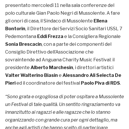
presentato mercoledì 11 nella sala conferenze del
polo culturale Gian Paolo Negri di Mussolente. A fare
gli onori di casa, il Sindaco di Mussolente
Ellena
Bontorin
, il Direttore dei Servizi Socio Sanitari USSL 7
Pedemontana
Eddi Frezza
e la Consigliera Regionale
Sonia Brescacin
, con a parte dei componenti del
Consiglio Direttivo dell’Associazione che
sovraintende ad Anguana Charity Music Festival: il
presidente
Alberto Marchesin
, i direttori artistici
Valter Walterino Biasin
e
Alessandro Ali Selecta De
Pieri
ed il coordinatore del festival
Paolo Piva di RDS
.
“Sono grata e orgogliosa di poter ospitare a Mussolente
un Festival di tale qualità. Un sentito ringraziamento va
innanzitutto ai ragazzi e alle ragazze che lo stanno
organizzando con grande cura per ogni dettaglio, ma
anche agli artisti che hanno scelto di partecipare